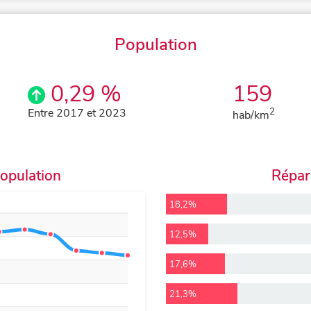
Population
0,29 %
159
Entre 2017 et 2023
2
hab/km
population
Répart
18,2%
12,5%
17,6%
21,3%