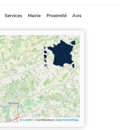
Services
Mairie
Proximité
Avis
©
| Contributeurs
Leaflet
OpenStreetMap