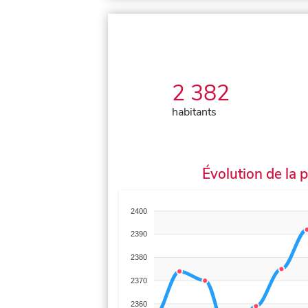
2 382
habitants
Évolution de la 
2400
2390
2380
2370
2360