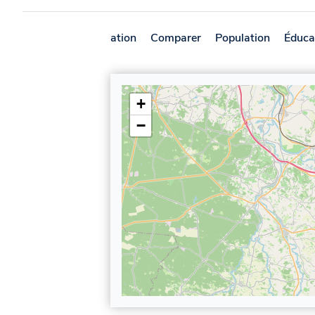
Présentation
Comparer
Population
Éduca
+
−