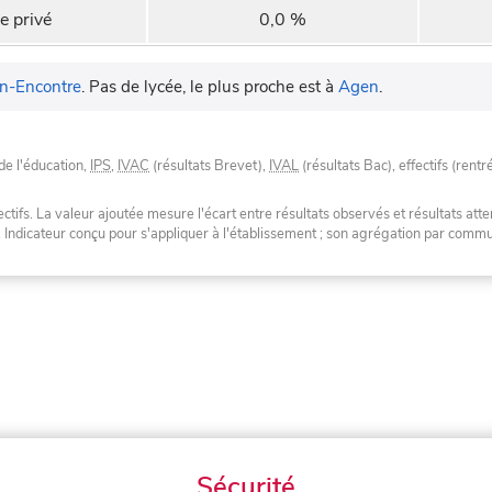
e privé
0,0 %
n-Encontre
.
Pas de lycée, le plus proche est à
Agen
.
de l'éducation,
IPS
,
IVAC
(résultats Brevet),
IVAL
(résultats Bac), effectifs (rentr
tifs. La valeur ajoutée mesure l'écart entre résultats observés et résultats atte
. Indicateur conçu pour s'appliquer à l'établissement ; son agrégation par com
Sécurité