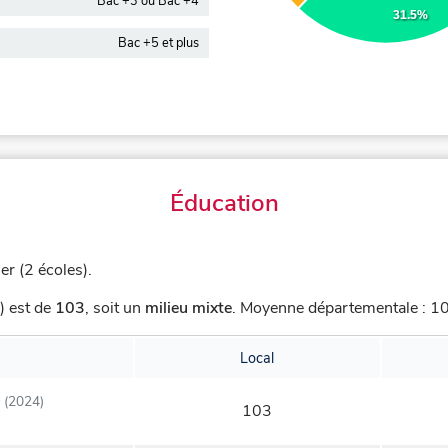
Bac +3 ou Bac +4
31.5%
Bac +5 et plus
Éducation
er (2 écoles).
) est de
103
,
soit un
milieu mixte
.
Moyenne départementale : 100
Local
(2024)
103