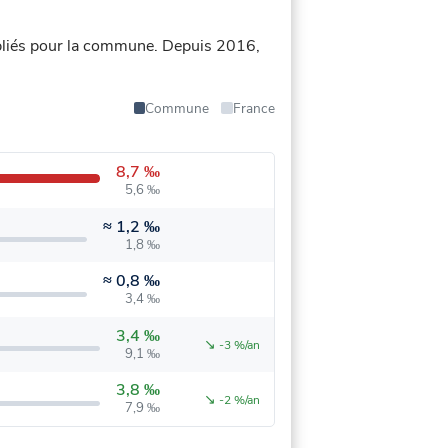
liés pour la commune.
Depuis 2016,
Commune
France
8,7 ‰
5,6 ‰
≈
1,2 ‰
1,8 ‰
≈
0,8 ‰
3,4 ‰
3,4 ‰
↘
-3 %/an
9,1 ‰
3,8 ‰
↘
-2 %/an
7,9 ‰