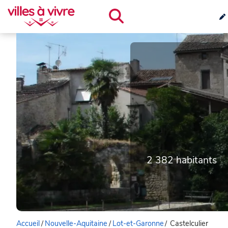
2 382 habitants
Accueil
/
Nouvelle-Aquitaine
/
Lot-et-Garonne
/
Castelculier