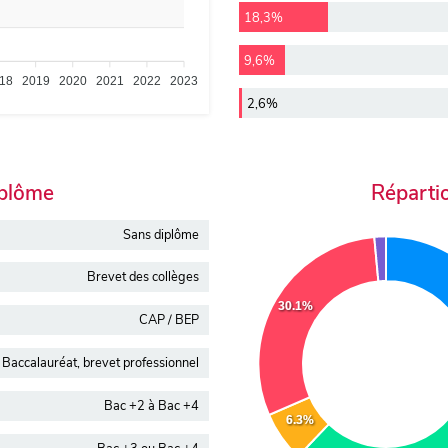
18,3%
9,6%
18
2019
2020
2021
2022
2023
2,6%
iplôme
Réparti
Sans diplôme
Brevet des collèges
30.1%
CAP / BEP
Baccalauréat, brevet professionnel
Bac +2 à Bac +4
6.3%