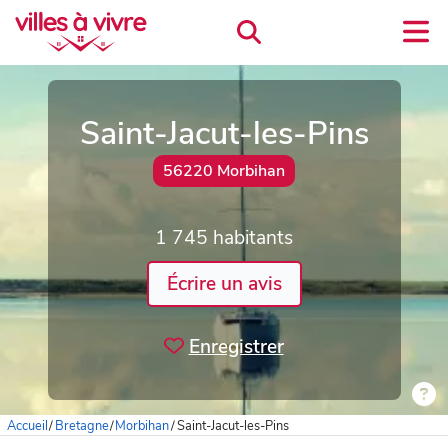
Saint-Jacut-les-Pins
56220 Morbihan
1 745 habitants
Écrire un avis
Enregistrer
Accueil
/
Bretagne
/
Morbihan
/
Saint-Jacut-les-Pins