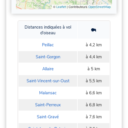
©
| Contributeurs
Leaflet
OpenStreetMap
Distances indiquées à vol
d'oiseau
Peillac
à 4,2 km
Saint-Gorgon
à 4,4 km
Allaire
à 5 km
Saint-Vincent-sur-Oust
à 5,5 km
Malansac
à 6,6 km
Saint-Perreux
à 6,8 km
Saint-Gravé
à 7,6 km