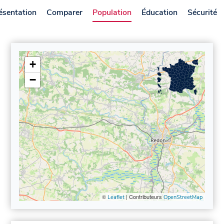
ésentation
Comparer
Population
Éducation
Sécurité
+
−
©
| Contributeurs
Leaflet
OpenStreetMap