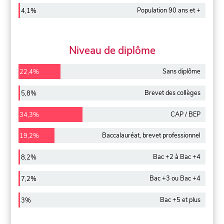
Population 90 ans et +
4,1%
Niveau de diplôme
Sans diplôme
22,4%
Brevet des collèges
5,8%
CAP / BEP
34,3%
Baccalauréat, brevet professionnel
19,2%
Bac +2 à Bac +4
8,2%
Bac +3 ou Bac +4
7,2%
Bac +5 et plus
3%