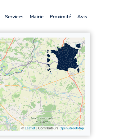
Services
Mairie
Proximité
Avis
©
| Contributeurs
Leaflet
OpenStreetMap