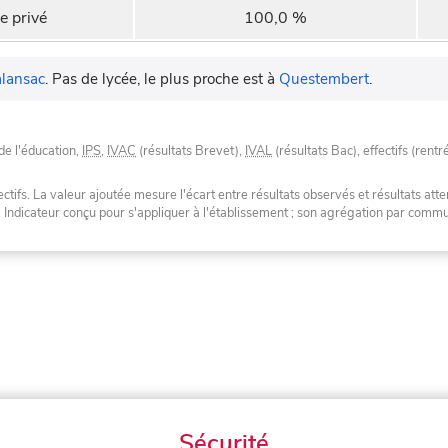
e privé
100,0 %
lansac
.
Pas de lycée, le plus proche est à
Questembert
.
de l'éducation,
IPS
,
IVAC
(résultats Brevet),
IVAL
(résultats Bac), effectifs (rentr
tifs. La valeur ajoutée mesure l'écart entre résultats observés et résultats atte
. Indicateur conçu pour s'appliquer à l'établissement ; son agrégation par com
Sécurité