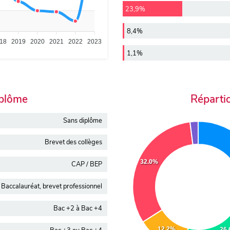
23,9%
8,4%
18
2019
2020
2021
2022
2023
1,1%
iplôme
Réparti
Sans diplôme
Brevet des collèges
32.0%
CAP / BEP
Baccalauréat, brevet professionnel
Bac +2 à Bac +4
12.2%
26