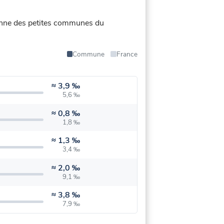
oyenne des petites communes du
Commune
France
≈
3,9 ‰
5,6 ‰
≈
0,8 ‰
1,8 ‰
≈
1,3 ‰
3,4 ‰
≈
2,0 ‰
9,1 ‰
≈
3,8 ‰
7,9 ‰