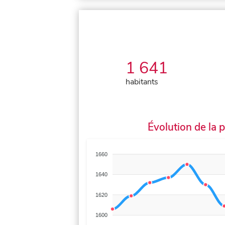
1 641
habitants
Évolution de la 
1660
1640
1620
1600