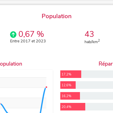
Population
0,67 %
43
Entre 2017 et 2023
2
hab/km
population
Répart
17,2%
12,6%
16,2%
20,4%