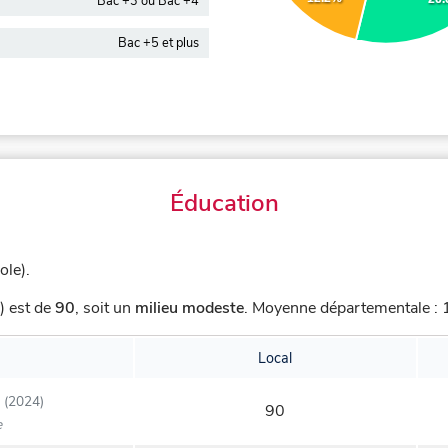
Bac +3 ou Bac +4
Bac +5 et plus
Éducation
ole).
) est de
90
,
soit un
milieu modeste
.
Moyenne départementale : 1
Local
(2024)
90
e