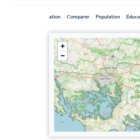
Présentation
Comparer
Population
Éduca
+
−