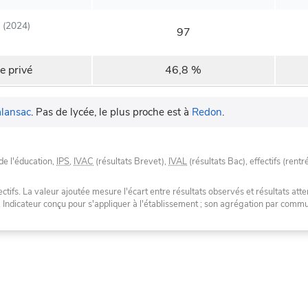
(2024)
97
e privé
46,8 %
lansac
.
Pas de lycée, le plus proche est à
Redon
.
de l'éducation,
IPS
,
IVAC
(résultats Brevet),
IVAL
(résultats Bac), effectifs (rentr
tifs. La valeur ajoutée mesure l'écart entre résultats observés et résultats atte
. Indicateur conçu pour s'appliquer à l'établissement ; son agrégation par com