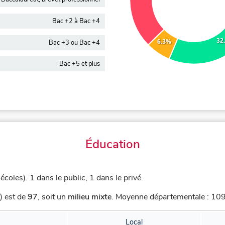
Bac +2 à Bac +4
32
Bac +3 ou Bac +4
6.3%
Bac +5 et plus
Éducation
 écoles).
1 dans le public, 1 dans le privé.
) est de
97
,
soit un
milieu mixte
.
Moyenne départementale : 109,
Local