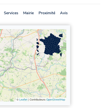
Services
Mairie
Proximité
Avis
©
| Contributeurs
Leaflet
OpenStreetMap