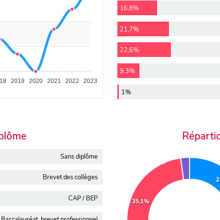
16,8%
21,7%
22,6%
9,3%
18
2019
2020
2021
2022
2023
1%
iplôme
Réparti
Sans diplôme
Brevet des collèges
2
CAP / BEP
35.1%
Baccalauréat, brevet professionnel