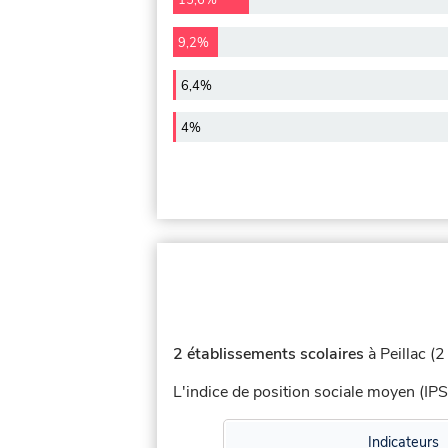
15,6%
9,2%
6,4%
4%
2 établissements scolaires
à Peillac (2
L'indice de position sociale moyen (IPS
Indicateurs