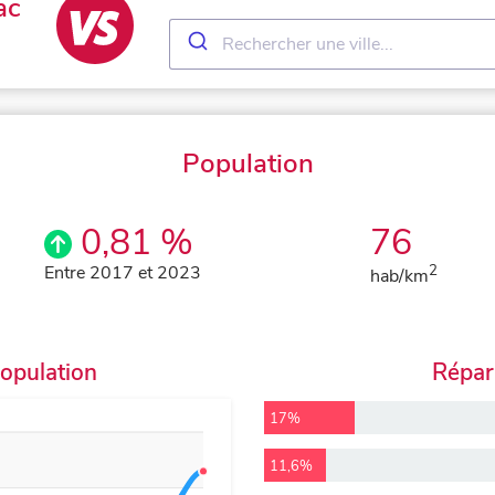
ac
Population
0,81 %
76
Entre 2017 et 2023
2
hab/km
population
Répart
17%
11,6%