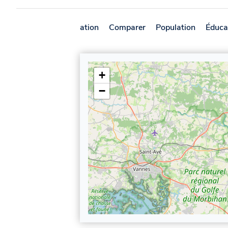
Présentation
Comparer
Population
Éduca
+
−