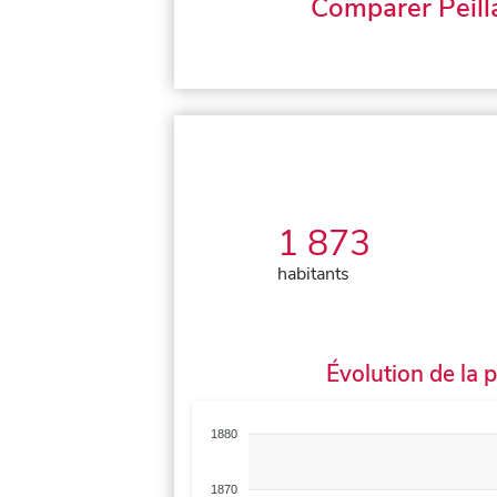
Comparer Peill
1 873
habitants
Évolution de la 
1880
1870