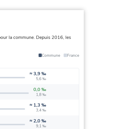
 pour la commune.
Depuis 2016, les
Commune
France
≈
3,9 ‰
5,6 ‰
0,0 ‰
1,8 ‰
≈
1,3 ‰
3,4 ‰
≈
2,0 ‰
9,1 ‰