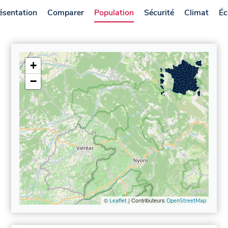
ésentation
Comparer
Population
Sécurité
Climat
Éc
+
−
©
| Contributeurs
Leaflet
OpenStreetMap