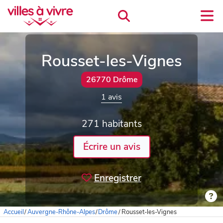
Rousset-les-Vignes
26770 Drôme
1 avis
271 habitants
Écrire un avis
Enregistrer
Accueil
/
Auvergne-Rhône-Alpes
/
Drôme
/
Rousset-les-Vignes