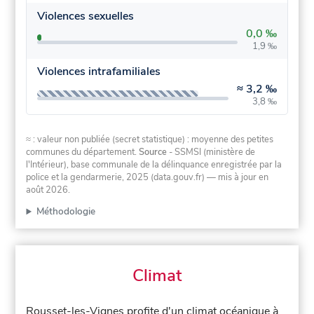
Violences sexuelles
0,0 ‰
1,9 ‰
Violences intrafamiliales
≈
3,2 ‰
3,8 ‰
≈ : valeur non publiée (secret statistique) : moyenne des petites
communes du département.
Source
- SSMSI (ministère de
l'Intérieur), base communale de la délinquance enregistrée par la
police et la gendarmerie, 2025 (data.gouv.fr)
— mis à jour en
août 2026
.
Méthodologie
Climat
Rousset-les-Vignes profite d'un climat océanique à