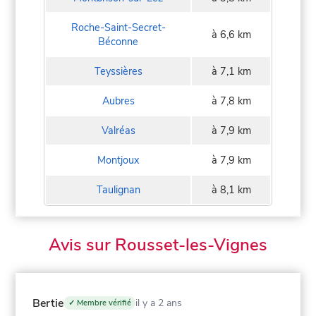
Roche-Saint-Secret-
à 6,6 km
Béconne
Teyssières
à 7,1 km
Aubres
à 7,8 km
Valréas
à 7,9 km
Montjoux
à 7,9 km
Taulignan
à 8,1 km
Avis sur Rousset-les-Vignes
Bertie
il y a 2 ans
✓ Membre vérifié