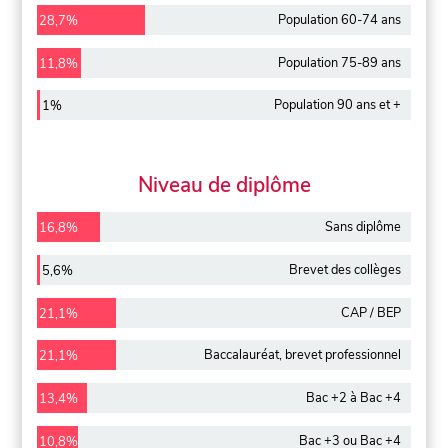
Population 60-74 ans
28,7%
Population 75-89 ans
11,8%
Population 90 ans et +
1%
Niveau de diplôme
Sans diplôme
16,8%
Brevet des collèges
5,6%
CAP / BEP
21,1%
Baccalauréat, brevet professionnel
21,1%
Bac +2 à Bac +4
13,4%
Bac +3 ou Bac +4
10,8%