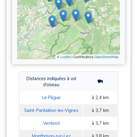
©
| Contributeurs
Leaflet
OpenStreetMap
Distances indiquées à vol
d'oiseau
Le Pègue
à 2,4 km
Saint-Pantaléon-les-Vignes
à 3,7 km
Venterol
à 3,7 km
Montbrison-sur-Lez
à 3,8 km