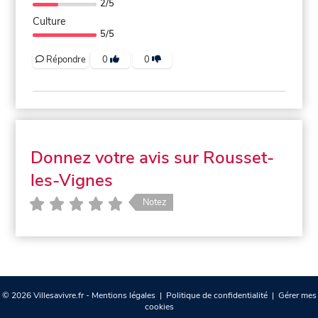
2/5
Culture
5/5
Répondre
0
0
Donnez votre avis sur Rousset-
les-Vignes
Notez
© 2026 Villesavivre.fr -
Mentions légales
|
Politique de confidentialité
|
Gérer mes
cookies