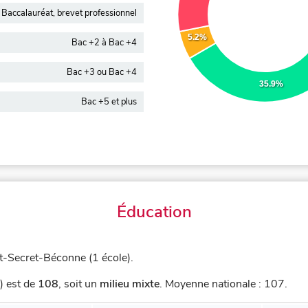
Baccalauréat, brevet professionnel
5.2%
Bac +2 à Bac +4
Bac +3 ou Bac +4
35.9%
Bac +5 et plus
Éducation
-Secret-Béconne (1 école).
) est de
108
,
soit un
milieu mixte
.
Moyenne nationale : 107.