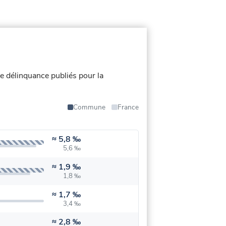
e délinquance publiés pour la
Commune
France
≈
5,8 ‰
5,6 ‰
≈
1,9 ‰
1,8 ‰
≈
1,7 ‰
3,4 ‰
≈
2,8 ‰