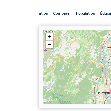
Présentation
Comparer
Population
Éduca
+
−