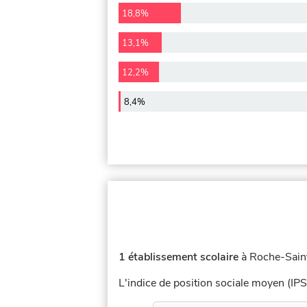
18,8%
13,1%
12,2%
8,4%
1 établissement scolaire
à Roche-Saint
L'indice de position sociale moyen (IPS