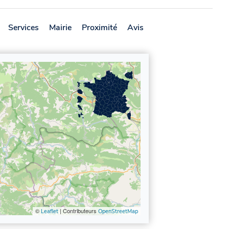
Services
Mairie
Proximité
Avis
©
| Contributeurs
Leaflet
OpenStreetMap