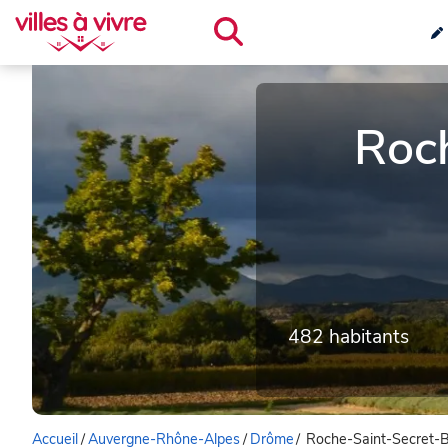
Roc
482 habitants
Accueil
/
Auvergne-Rhône-Alpes
/
Drôme
/
Roche-Saint-Secret-