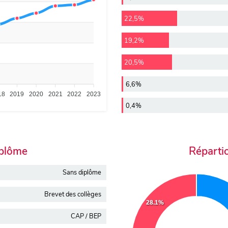
22,5%
19,2%
20,5%
6,6%
18
2019
2020
2021
2022
2023
0,4%
iplôme
Réparti
Sans diplôme
Brevet des collèges
28.1%
CAP / BEP