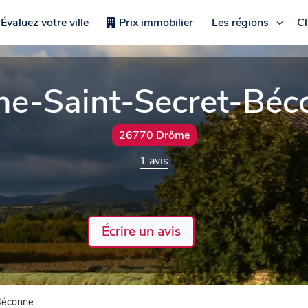
Évaluez votre ville
Prix immobilier
Les régions
C
he-Saint-Secret-Béc
26770 Drôme
1 avis
Écrire un avis
Béconne