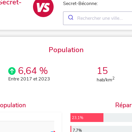
Secret-
Secret-Béconne:
Population
6,64 %
15
Entre 2017 et 2023
2
hab/km
population
Répart
23,1%
7,7%