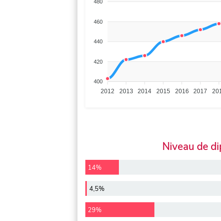
480
460
440
420
400
2012
2013
2014
2015
2016
2017
20
Niveau de d
14%
4,5%
29%