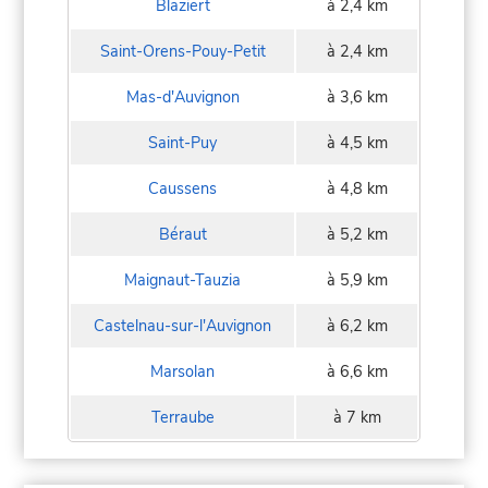
Blaziert
à 2,4 km
Saint-Orens-Pouy-Petit
à 2,4 km
Mas-d'Auvignon
à 3,6 km
Saint-Puy
à 4,5 km
Caussens
à 4,8 km
Béraut
à 5,2 km
Maignaut-Tauzia
à 5,9 km
Castelnau-sur-l'Auvignon
à 6,2 km
Marsolan
à 6,6 km
Terraube
à 7 km