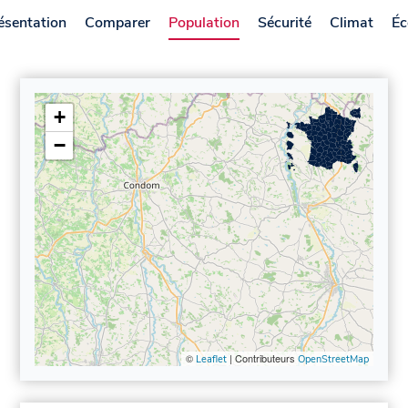
ésentation
Comparer
Population
Sécurité
Climat
Éc
+
−
©
| Contributeurs
Leaflet
OpenStreetMap