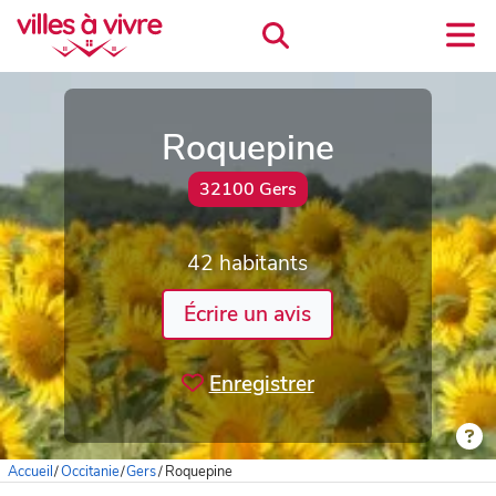
Roquepine
32100 Gers
42 habitants
Écrire un avis
Enregistrer
Accueil
/
Occitanie
/
Gers
/
Roquepine