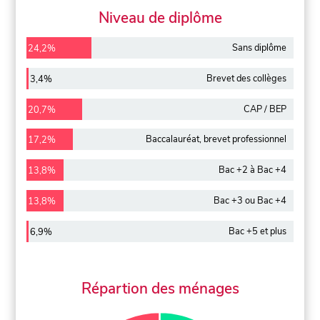
Niveau de diplôme
Sans diplôme
24,2%
Brevet des collèges
3,4%
CAP / BEP
20,7%
Baccalauréat, brevet professionnel
17,2%
Bac +2 à Bac +4
13,8%
Bac +3 ou Bac +4
13,8%
Bac +5 et plus
6,9%
Répartion des ménages