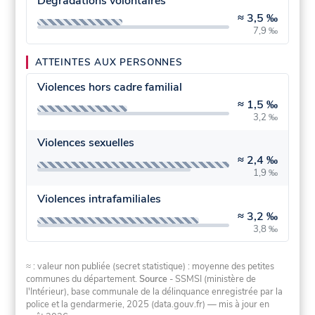
Dégradations volontaires
≈
3,5 ‰
7,9 ‰
ATTEINTES AUX PERSONNES
Violences hors cadre familial
≈
1,5 ‰
3,2 ‰
Violences sexuelles
≈
2,4 ‰
1,9 ‰
Violences intrafamiliales
≈
3,2 ‰
3,8 ‰
≈ : valeur non publiée (secret statistique) : moyenne des petites
communes du département.
Source
- SSMSI (ministère de
l'Intérieur), base communale de la délinquance enregistrée par la
police et la gendarmerie, 2025 (data.gouv.fr)
— mis à jour en