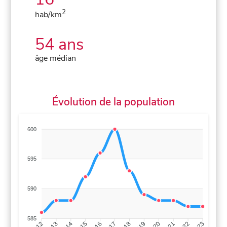
2
hab/km
54 ans
âge médian
Évolution de la population
600
595
590
585