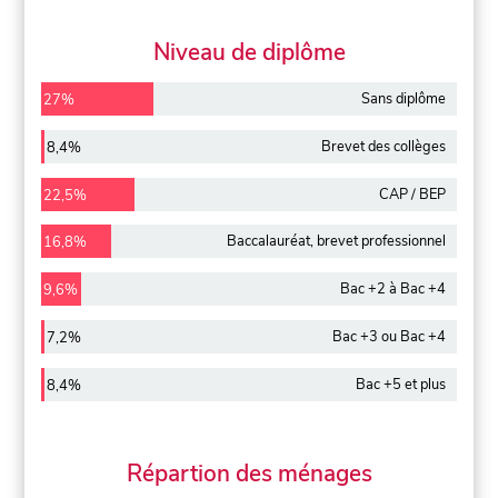
Niveau de diplôme
Sans diplôme
27%
Brevet des collèges
8,4%
CAP / BEP
22,5%
Baccalauréat, brevet professionnel
16,8%
Bac +2 à Bac +4
9,6%
Bac +3 ou Bac +4
7,2%
Bac +5 et plus
8,4%
Répartion des ménages