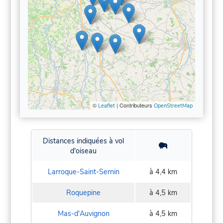
©
| Contributeurs
Leaflet
OpenStreetMap
Distances indiquées à vol
d'oiseau
Larroque-Saint-Sernin
à 4,4 km
Roquepine
à 4,5 km
Mas-d'Auvignon
à 4,5 km