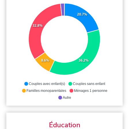
20.7%
32.8%
8.6%
36.2%
Couples avec enfant(s)
Couples sans enfant
Familles monoparentales
Ménages 1 personne
Autre
Éducation