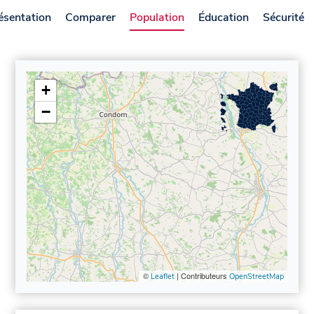
ésentation
Comparer
Population
Éducation
Sécurité
+
−
©
| Contributeurs
Leaflet
OpenStreetMap