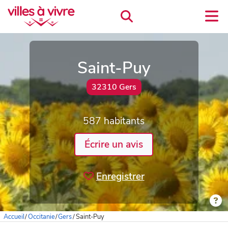
Saint-Puy
32310 Gers
587 habitants
Écrire un avis
Enregistrer
Accueil
/
Occitanie
/
Gers
/
Saint-Puy