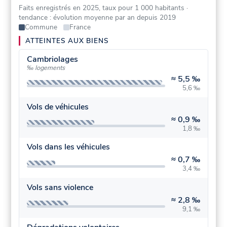
Faits enregistrés en 2025, taux pour 1 000 habitants
·
tendance : évolution moyenne par an depuis 2019
Commune
France
ATTEINTES AUX BIENS
Cambriolages
‰ logements
≈
5,5 ‰
5,6 ‰
Vols de véhicules
≈
0,9 ‰
1,8 ‰
Vols dans les véhicules
≈
0,7 ‰
3,4 ‰
Vols sans violence
≈
2,8 ‰
9,1 ‰