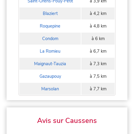
Saint-Orens-Pouy-Petit
à 3,9 km
Blaziert
à 4,2 km
Roquepine
à 4,8 km
Condom
à 6 km
La Romieu
à 6,7 km
Maignaut-Tauzia
à 7,3 km
Gazaupouy
à 7,5 km
Marsolan
à 7,7 km
Avis sur Caussens