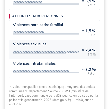
≈
3,5 ‰
7,9 ‰
ATTEINTES AUX PERSONNES
Violences hors cadre familial
≈
1,5 ‰
3,2 ‰
Violences sexuelles
≈
2,4 ‰
1,9 ‰
Violences intrafamiliales
≈
3,2 ‰
3,8 ‰
≈ : valeur non publiée (secret statistique) : moyenne des petites
communes du département.
Source
- SSMSI (ministère de
l'Intérieur), base communale de la délinquance enregistrée par la
police et la gendarmerie, 2025 (data.gouv.fr)
— mis à jour en
août 2026
.