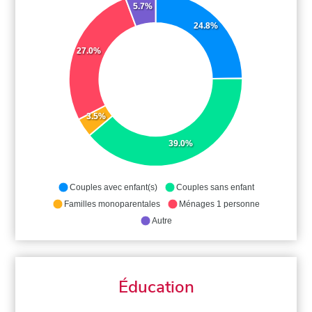
5.7%
24.8%
27.0%
3.5%
39.0%
Couples avec enfant(s)
Couples sans enfant
Familles monoparentales
Ménages 1 personne
Autre
Éducation