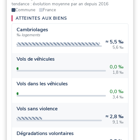
tendance : évolution moyenne par an depuis 2016
Commune
France
ATTEINTES AUX BIENS
Cambriolages
‰ logements
≈
5,5 ‰
5,6 ‰
Vols de véhicules
0,0 ‰
1,8 ‰
Vols dans les véhicules
0,0 ‰
3,4 ‰
Vols sans violence
≈
2,8 ‰
9,1 ‰
Dégradations volontaires