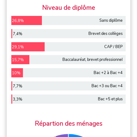
Niveau de diplôme
Sans diplôme
26,8%
Brevet des collèges
7,4%
CAP / BEP
29,1%
Baccalauréat, brevet professionnel
15,7%
Bac +2 à Bac +4
10%
Bac +3 ou Bac +4
7,7%
Bac +5 et plus
3,3%
Répartion des ménages