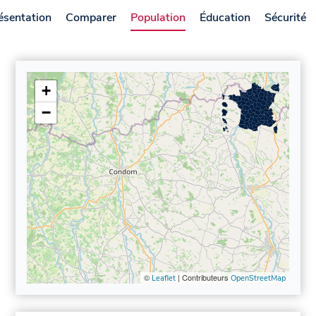
ésentation
Comparer
Population
Éducation
Sécurité
+
−
©
| Contributeurs
Leaflet
OpenStreetMap