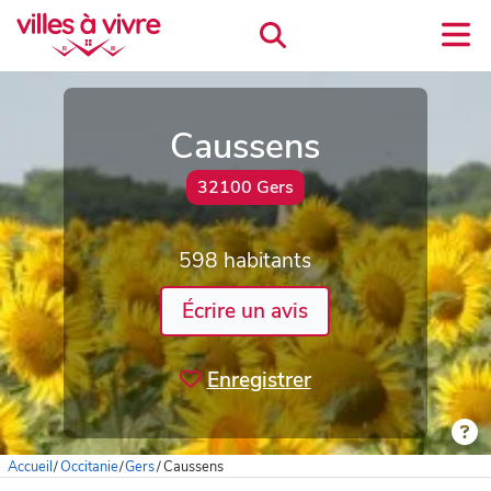
Caussens
32100 Gers
598 habitants
Écrire un avis
Enregistrer
Accueil
/
Occitanie
/
Gers
/
Caussens