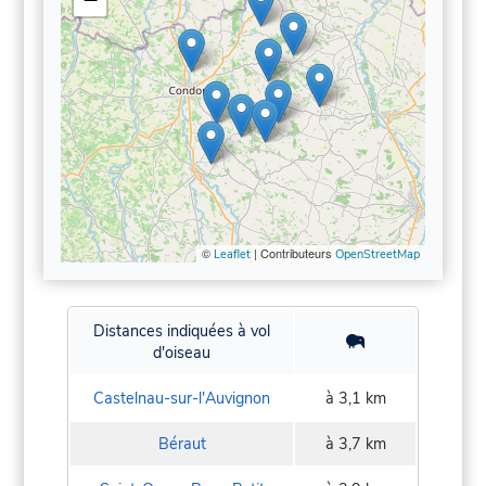
©
| Contributeurs
Leaflet
OpenStreetMap
Distances indiquées à vol
d'oiseau
Castelnau-sur-l'Auvignon
à 3,1 km
Béraut
à 3,7 km