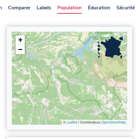
n
Comparer
Labels
Population
Éducation
Sécurité
+
−
©
| Contributeurs
Leaflet
OpenStreetMap