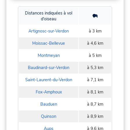
Distances indiquées à vol
d'oiseau
Artignosc-sur-Verdon
à 3 km
Moissac-Bellevue
à 4,6 km
Montmeyan
à 5 km
Baudinard-sur-Verdon
à 5,3 km
Saint-Laurent-du-Verdon
à 7,1 km
Fox-Amphoux
à 8,1 km
Bauduen
à 8,7 km
Quinson
à 8,9 km
Aups
à 9,6 km