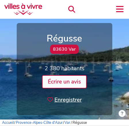
Régusse
83630 Var
2 380 habitants
Écrire un avis
Enregistrer
Accueil
/
Provence-Alpes-Côte d'Azur
/
Var
/
Régusse