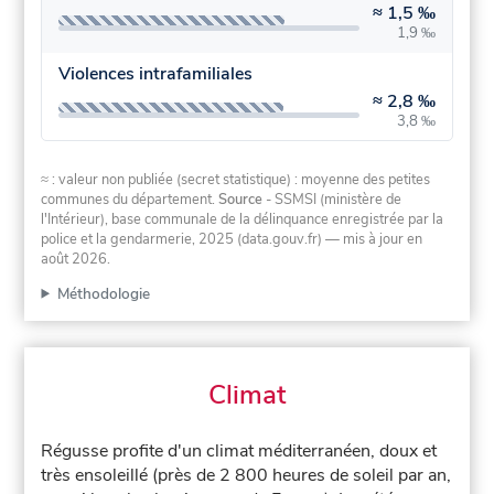
≈
1,5 ‰
1,9 ‰
Violences intrafamiliales
≈
2,8 ‰
3,8 ‰
≈ : valeur non publiée (secret statistique) : moyenne des petites
communes du département.
Source
- SSMSI (ministère de
l'Intérieur), base communale de la délinquance enregistrée par la
police et la gendarmerie, 2025 (data.gouv.fr)
— mis à jour en
août 2026
.
Méthodologie
Climat
Régusse profite d'un climat méditerranéen, doux et
très ensoleillé (près de 2 800 heures de soleil par an,