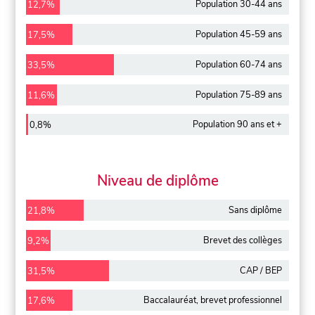
Population 30-44 ans
12,7%
Population 45-59 ans
17,5%
Population 60-74 ans
33,5%
Population 75-89 ans
11,6%
Population 90 ans et +
0,8%
Niveau de diplôme
Sans diplôme
21,8%
Brevet des collèges
9,2%
CAP / BEP
31,5%
Baccalauréat, brevet professionnel
17,6%