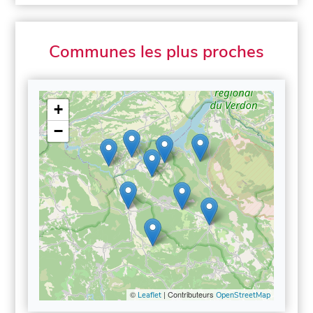
Communes les plus proches
+
−
©
| Contributeurs
Leaflet
OpenStreetMap