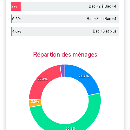
Bac +2 à Bac +4
9%
Bac +3 ou Bac +4
6,3%
Bac +5 et plus
4,6%
Répartion des ménages
21.7%
22.4%
3.5%
50.3%