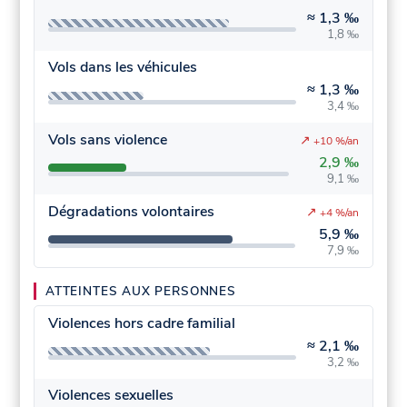
≈
1,3 ‰
1,8 ‰
Vols dans les véhicules
≈
1,3 ‰
3,4 ‰
Vols sans violence
↗
+10 %/an
2,9 ‰
9,1 ‰
Dégradations volontaires
↗
+4 %/an
5,9 ‰
7,9 ‰
ATTEINTES AUX PERSONNES
Violences hors cadre familial
≈
2,1 ‰
3,2 ‰
Violences sexuelles