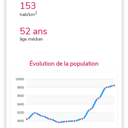
153
2
hab/km
52 ans
âge médian
Évolution de la population
10000
9800
9600
9400
9200
9000