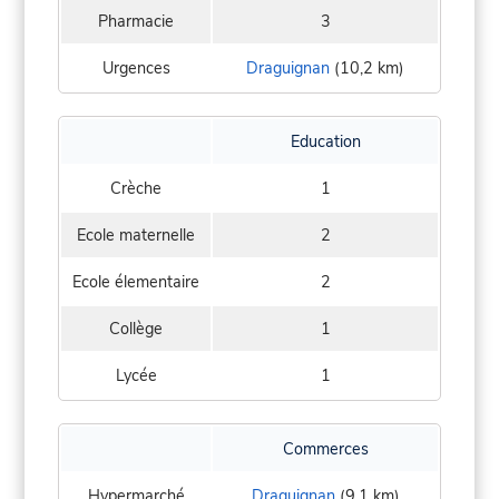
Pharmacie
3
Urgences
Draguignan
(10,2 km)
Education
Crèche
1
Ecole maternelle
2
Ecole élementaire
2
Collège
1
Lycée
1
Commerces
Hypermarché
Draguignan
(9,1 km)