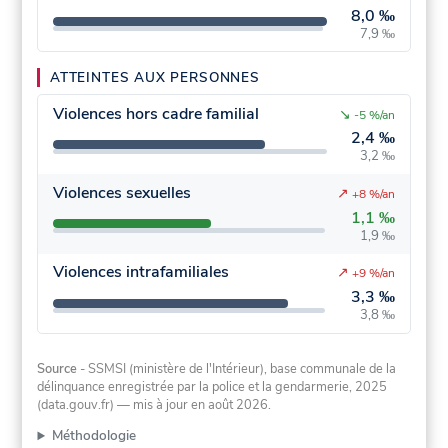
8,0 ‰
7,9 ‰
ATTEINTES AUX PERSONNES
Violences hors cadre familial
↘
-5 %/an
2,4 ‰
3,2 ‰
Violences sexuelles
↗
+8 %/an
1,1 ‰
1,9 ‰
Violences intrafamiliales
↗
+9 %/an
3,3 ‰
3,8 ‰
Source
- SSMSI (ministère de l'Intérieur), base communale de la
délinquance enregistrée par la police et la gendarmerie, 2025
(data.gouv.fr)
— mis à jour en août 2026
.
Méthodologie