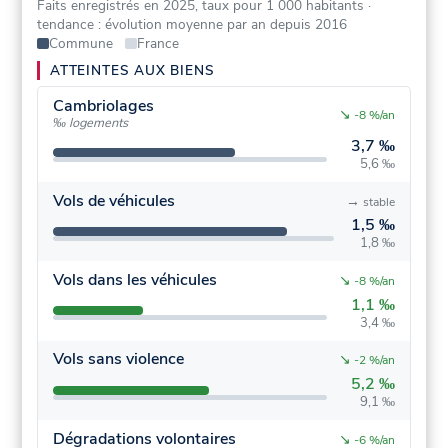
Faits enregistrés en 2025, taux pour 1 000 habitants
·
tendance : évolution moyenne par an depuis 2016
Commune
France
ATTEINTES AUX BIENS
Cambriolages
↘
-8 %/an
‰ logements
3,7 ‰
5,6 ‰
Vols de véhicules
→
stable
1,5 ‰
1,8 ‰
Vols dans les véhicules
↘
-8 %/an
1,1 ‰
3,4 ‰
Vols sans violence
↘
-2 %/an
5,2 ‰
9,1 ‰
Dégradations volontaires
↘
-6 %/an