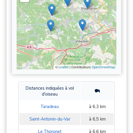
©
| Contributeurs
Leaflet
OpenStreetMap
Distances indiquées à vol
d'oiseau
Taradeau
à 6,3 km
Saint-Antonin-du-Var
à 6,5 km
Le Thoronet
à 6,6 km