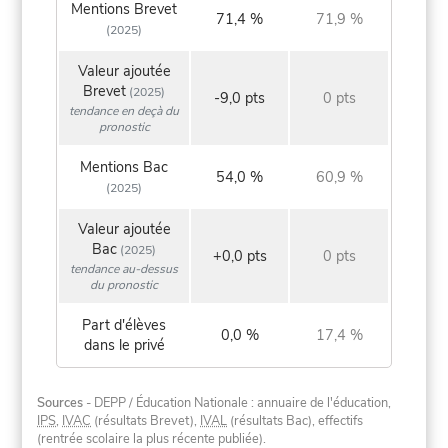
Mentions Brevet
71,4 %
71,9 %
(2025)
Valeur ajoutée
Brevet
(2025)
-9,0 pts
0 pts
tendance en deçà du
pronostic
Mentions Bac
54,0 %
60,9 %
(2025)
Valeur ajoutée
Bac
(2025)
+0,0 pts
0 pts
tendance au-dessus
du pronostic
Part d'élèves
0,0 %
17,4 %
dans le privé
Sources
- DEPP / Éducation Nationale : annuaire de l'éducation,
IPS
,
IVAC
(résultats Brevet),
IVAL
(résultats Bac), effectifs
(rentrée scolaire la plus récente publiée).