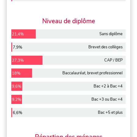
Niveau de diplôme
Sans diplôme
21,4%
Brevet des collèges
7,9%
CAP / BEP
27,3%
Baccalauréat, brevet professionnel
18%
Bac +2 à Bac +4
9,6%
Bac +3 ou Bac +4
9,2%
Bac +5 et plus
6,6%
Répartion des ménages