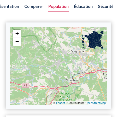
ésentation
Comparer
Population
Éducation
Sécurité
+
−
©
| Contributeurs
Leaflet
OpenStreetMap