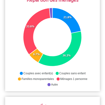
21.8%
33.6%
6.7%
36.3%
Couples avec enfant(s)
Couples sans enfant
Familles monoparentales
Ménages 1 personne
Autre