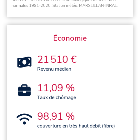
Sources - Données des fiches climatologiques Météo France
·
normales 1991-2020
. Station météo: MARSEILLAN-INRAE.
Économie
21 510 €
Revenu médian
11,09 %
Taux de chômage
98,91 %
couverture en très haut débit (fibre)