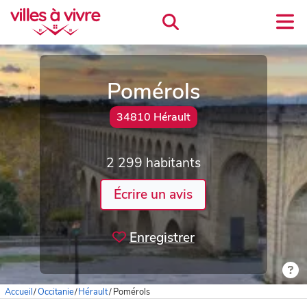
Pomérols
34810 Hérault
2 299 habitants
Écrire un avis
Enregistrer
Accueil
/
Occitanie
/
Hérault
/
Pomérols