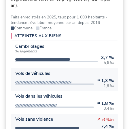
an).
Faits enregistrés en 2025, taux pour 1 000 habitants
·
tendance : évolution moyenne par an depuis 2016
Commune
France
ATTEINTES AUX BIENS
Cambriolages
‰ logements
3,7 ‰
5,6 ‰
Vols de véhicules
≈
1,3 ‰
1,8 ‰
Vols dans les véhicules
≈
1,8 ‰
3,4 ‰
Vols sans violence
↗
+6 %/an
7,4 ‰