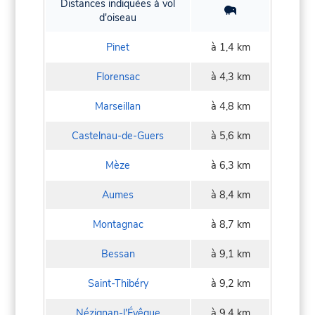
Distances indiquées à vol
d'oiseau
Pinet
à 1,4 km
Florensac
à 4,3 km
Marseillan
à 4,8 km
Castelnau-de-Guers
à 5,6 km
Mèze
à 6,3 km
Aumes
à 8,4 km
Montagnac
à 8,7 km
Bessan
à 9,1 km
Saint-Thibéry
à 9,2 km
Nézignan-l'Évêque
à 9,4 km