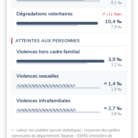
9,1 ‰
Dégradations volontaires
↗
+11 %/an
10,4 ‰
7,9 ‰
ATTEINTES AUX PERSONNES
Violences hors cadre familial
3,9 ‰
3,2 ‰
Violences sexuelles
≈
1,4 ‰
1,9 ‰
Violences intrafamiliales
≈
2,7 ‰
3,8 ‰
≈ : valeur non publiée (secret statistique) : moyenne des petites
communes du département.
Source
- SSMSI (ministère de