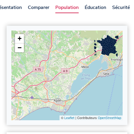
ésentation
Comparer
Population
Éducation
Sécurité
+
−
©
| Contributeurs
Leaflet
OpenStreetMap