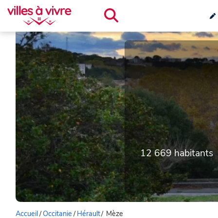
12 669 habitants
Accueil
/
Occitanie
/
Hérault
/
Mèze