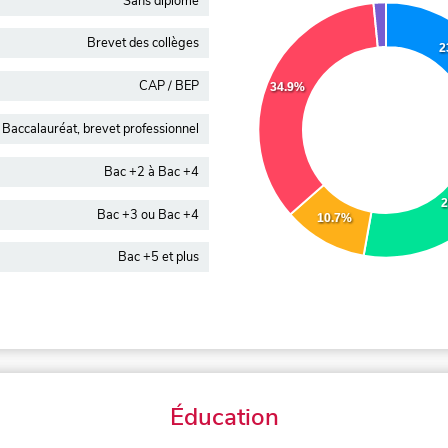
Sans diplôme
Brevet des collèges
2
CAP / BEP
34.9%
Baccalauréat, brevet professionnel
Bac +2 à Bac +4
2
Bac +3 ou Bac +4
10.7%
Bac +5 et plus
Éducation