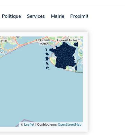
Politique
Services
Mairie
Proximité
Avis
©
| Contributeurs
Leaflet
OpenStreetMap