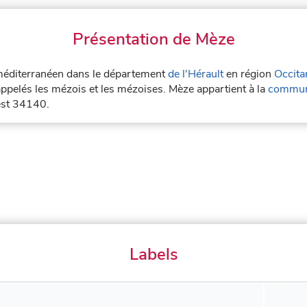
Présentation de Mèze
al méditerranéen dans le département
de l'Hérault
en région
Occita
appelés les mézois et les mézoises. Mèze appartient à la
communa
est 34140.
Labels