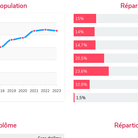
population
Répart
15%
14%
14,7%
20,5%
23,6%
10,8%
018
2019
2020
2021
2022
2023
1,5%
iplôme
Réparti