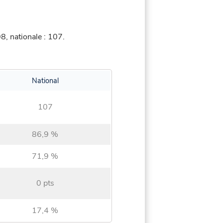
, nationale : 107.
National
107
86,9 %
71,9 %
0 pts
17,4 %