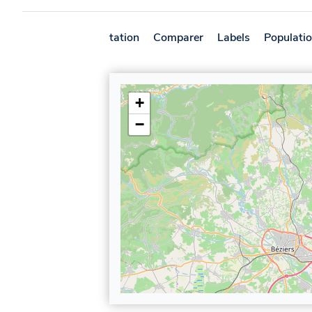
Présentation
Comparer
Labels
Populati
+
−