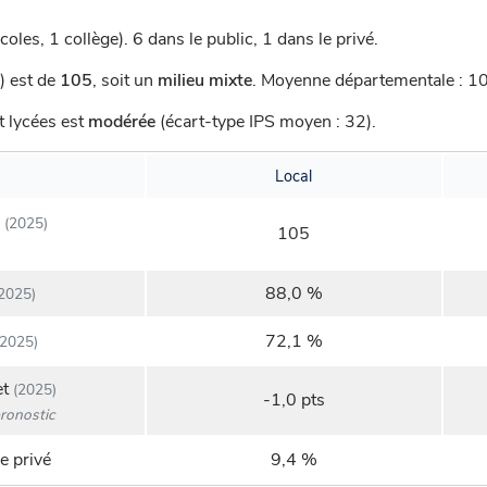
coles, 1 collège).
6 dans le public, 1 dans le privé.
) est de
105
,
soit un
milieu mixte
.
Moyenne départementale : 108
t lycées est
modérée
(écart-type IPS moyen : 32).
Local
(2025)
105
88,0 %
2025)
72,1 %
2025)
et
(2025)
-1,0 pts
ronostic
e privé
9,4 %