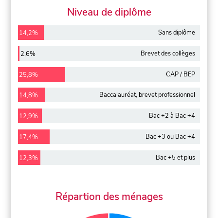
Niveau de diplôme
Sans diplôme
14,2%
Brevet des collèges
2,6%
CAP / BEP
25,8%
Baccalauréat, brevet professionnel
14,8%
Bac +2 à Bac +4
12,9%
Bac +3 ou Bac +4
17,4%
Bac +5 et plus
12,3%
Répartion des ménages