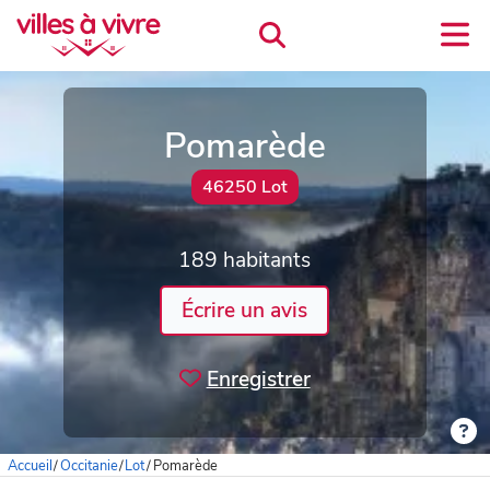
Pomarède
46250 Lot
189 habitants
Écrire un avis
Enregistrer
Accueil
/
Occitanie
/
Lot
/
Pomarède