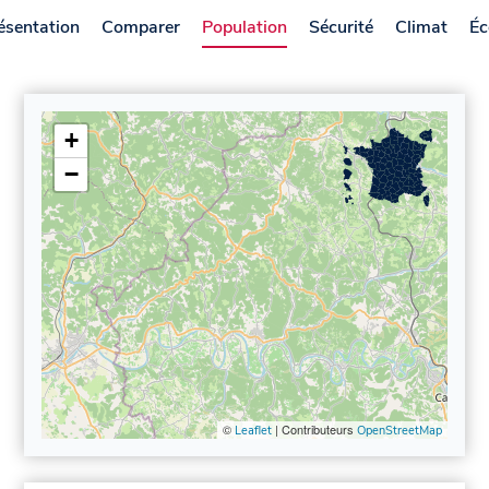
ésentation
Comparer
Population
Sécurité
Climat
Éc
+
−
©
| Contributeurs
Leaflet
OpenStreetMap