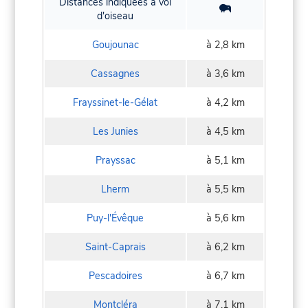
Distances indiquées à vol
d'oiseau
Goujounac
à 2,8 km
Cassagnes
à 3,6 km
Frayssinet-le-Gélat
à 4,2 km
Les Junies
à 4,5 km
Prayssac
à 5,1 km
Lherm
à 5,5 km
Puy-l'Évêque
à 5,6 km
Saint-Caprais
à 6,2 km
Pescadoires
à 6,7 km
Montcléra
à 7,1 km