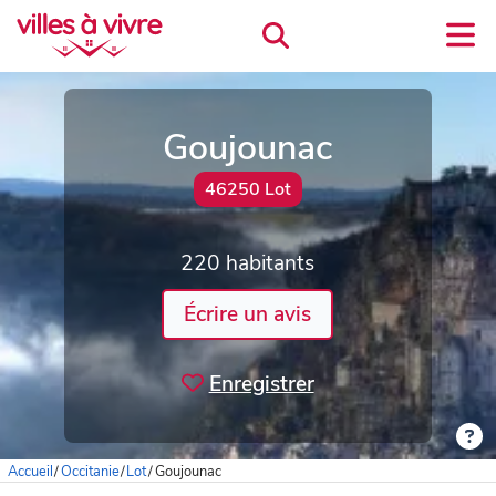
Goujounac
46250 Lot
220 habitants
Écrire un avis
Enregistrer
Accueil
/
Occitanie
/
Lot
/
Goujounac