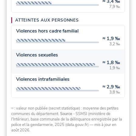
≈
3,4 ‰
7,9 ‰
ATTEINTES AUX PERSONNES
Violences hors cadre familial
≈
1,9 ‰
3,2 ‰
Violences sexuelles
≈
1,8 ‰
1,9 ‰
Violences intrafamiliales
≈
2,9 ‰
3,8 ‰
≈ : valeur non publiée (secret statistique) : moyenne des petites
communes du département.
Source
- SSMSI (ministère de
l'Intérieur), base communale de la délinquance enregistrée par la
police et la gendarmerie, 2025 (data.gouv.fr)
— mis à jour en
août 2026
.