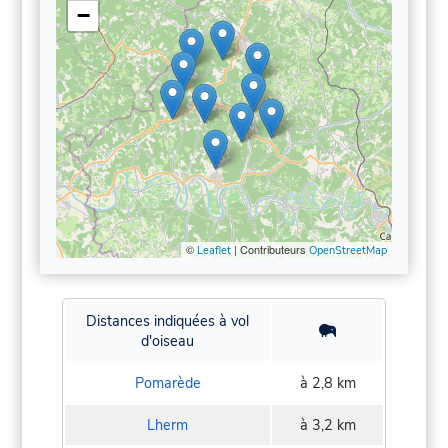
−
©
| Contributeurs
Leaflet
OpenStreetMap
Distances indiquées à vol
d'oiseau
Pomarède
à 2,8 km
Lherm
à 3,2 km