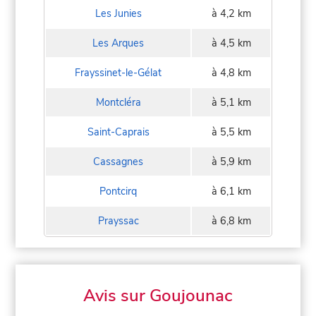
Les Junies
à 4,2 km
Les Arques
à 4,5 km
Frayssinet-le-Gélat
à 4,8 km
Montcléra
à 5,1 km
Saint-Caprais
à 5,5 km
Cassagnes
à 5,9 km
Pontcirq
à 6,1 km
Prayssac
à 6,8 km
Avis sur Goujounac