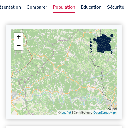
ésentation
Comparer
Population
Éducation
Sécurité
+
−
©
| Contributeurs
Leaflet
OpenStreetMap