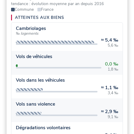
tendance : évolution moyenne par an depuis 2016
Commune
France
ATTEINTES AUX BIENS
Cambriolages
‰ logements
≈
5,4 ‰
5,6 ‰
Vols de véhicules
0,0 ‰
1,8 ‰
Vols dans les véhicules
≈
1,1 ‰
3,4 ‰
Vols sans violence
≈
2,9 ‰
9,1 ‰
Dégradations volontaires