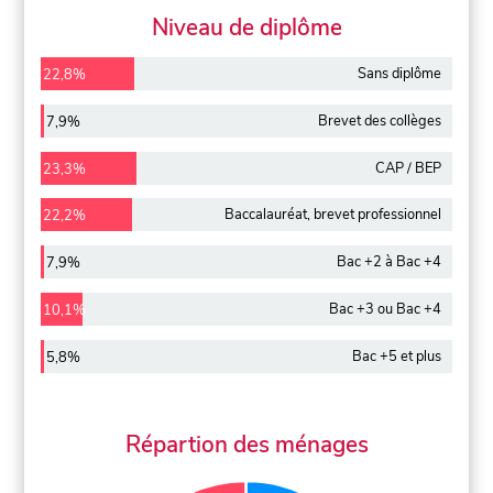
Niveau de diplôme
Sans diplôme
22,8%
Brevet des collèges
7,9%
CAP / BEP
23,3%
Baccalauréat, brevet professionnel
22,2%
Bac +2 à Bac +4
7,9%
Bac +3 ou Bac +4
10,1%
Bac +5 et plus
5,8%
Répartion des ménages