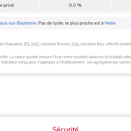
e privé
0,0 %
ioux-sur-Boutonne
.
Pas de lycée, le plus proche est à
Melle
.
de l'éducation,
IPS
,
IVAC
(résultats Brevet),
IVAL
(résultats Bac), effectifs (rentr
tifs. La valeur ajoutée mesure l'écart entre résultats observés et résultats atte
. Indicateur conçu pour s'appliquer à l'établissement ; son agrégation par com
Sécurité