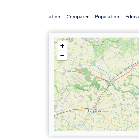
Présentation
Comparer
Population
Éduca
+
−