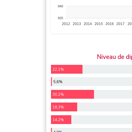
940
920
2012
2013
2014
2015
2016
2017
20
Niveau de d
22,1%
5,6%
30,2%
18,3%
14,2%