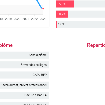
15,6%
10,7%
18
2019
2020
2021
2022
2023
1,8%
iplôme
Réparti
Sans diplôme
Brevet des collèges
CAP / BEP
Baccalauréat, brevet professionnel
Bac +2 à Bac +4