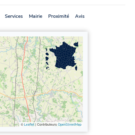
Services
Mairie
Proximité
Avis
©
| Contributeurs
Leaflet
OpenStreetMap