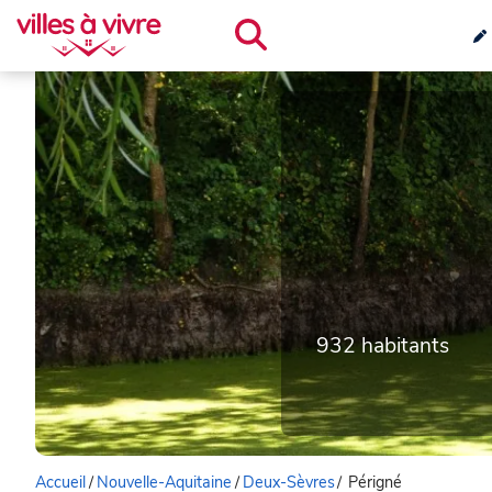
932 habitants
Accueil
/
Nouvelle-Aquitaine
/
Deux-Sèvres
/
Périgné