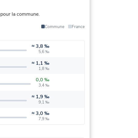
 pour la commune.
Commune
France
≈
3,8 ‰
5,6 ‰
≈
1,1 ‰
1,8 ‰
0,0 ‰
3,4 ‰
≈
1,9 ‰
9,1 ‰
≈
3,0 ‰
7,9 ‰