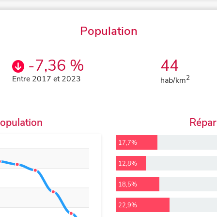
Population
-7,36 %
44
Entre 2017 et 2023
2
hab/km
population
Répart
17,7%
12,8%
18,5%
22,9%