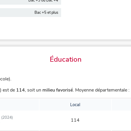
Bac +3 ou Bac +4
Bac +5 et plus
Éducation
cole).
) est de
114
,
soit un
milieu favorisé
.
Moyenne départementale : 
Local
(2024)
114