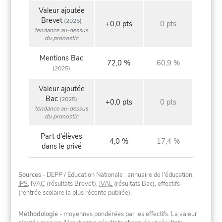
Valeur ajoutée
Brevet
(2025)
+0,0 pts
0 pts
tendance au-dessus
du pronostic
Mentions Bac
72,0 %
60,9 %
(2025)
Valeur ajoutée
Bac
(2025)
+0,0 pts
0 pts
tendance au-dessus
du pronostic
Part d'élèves
4,0 %
17,4 %
dans le privé
Sources
- DEPP / Éducation Nationale : annuaire de l'éducation,
IPS
,
IVAC
(résultats Brevet),
IVAL
(résultats Bac), effectifs
(rentrée scolaire la plus récente publiée).
Méthodologie
- moyennes pondérées par les effectifs. La valeur