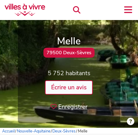
Melle
79500 Deux-Sèvres
5 752 habitants
Écrire un avis
Enregistrer
Accueil
/
Nouvelle-Aquitaine
/
Deux-Sèvres
/
Melle