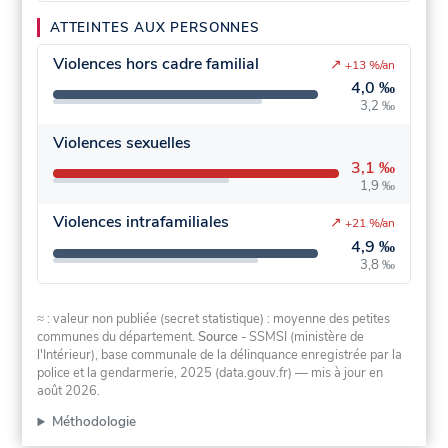
ATTEINTES AUX PERSONNES
Violences hors cadre familial
↗
+13 %/an
4,0 ‰
3,2 ‰
Violences sexuelles
3,1 ‰
1,9 ‰
Violences intrafamiliales
↗
+21 %/an
4,9 ‰
3,8 ‰
≈ : valeur non publiée (secret statistique) : moyenne des petites
communes du département.
Source
- SSMSI (ministère de
l'Intérieur), base communale de la délinquance enregistrée par la
police et la gendarmerie, 2025 (data.gouv.fr)
— mis à jour en
août 2026
.
Méthodologie