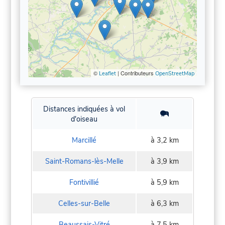
©
| Contributeurs
Leaflet
OpenStreetMap
Distances indiquées à vol
d'oiseau
Marcillé
à 3,2 km
Saint-Romans-lès-Melle
à 3,9 km
Fontivillié
à 5,9 km
Celles-sur-Belle
à 6,3 km
Beaussais-Vitré
à 7,5 km