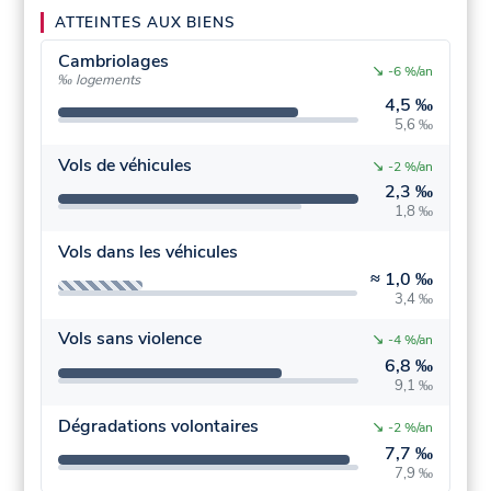
ATTEINTES AUX BIENS
Cambriolages
↘
-6 %/an
‰ logements
4,5 ‰
5,6 ‰
Vols de véhicules
↘
-2 %/an
2,3 ‰
1,8 ‰
Vols dans les véhicules
≈
1,0 ‰
3,4 ‰
Vols sans violence
↘
-4 %/an
6,8 ‰
9,1 ‰
Dégradations volontaires
↘
-2 %/an
7,7 ‰
7,9 ‰