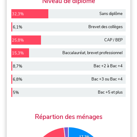
Niveau de diplôme
Sans diplôme
32,3%
Brevet des collèges
6,1%
CAP / BEP
25,8%
Baccalauréat, brevet professionnel
15,3%
Bac +2 à Bac +4
8,7%
Bac +3 ou Bac +4
6,8%
Bac +5 et plus
5%
Répartion des ménages
17.2%