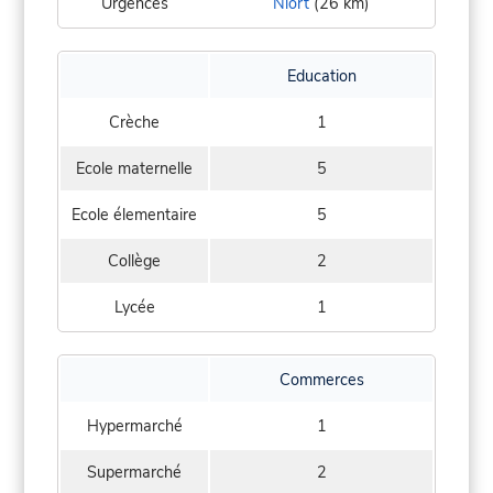
Urgences
Niort
(26 km)
Education
Crèche
1
Ecole maternelle
5
Ecole élementaire
5
Collège
2
Lycée
1
Commerces
Hypermarché
1
Supermarché
2