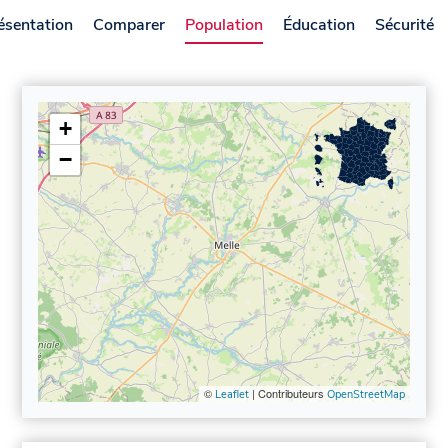
ésentation
Comparer
Population
Éducation
Sécurité
+
−
©
| Contributeurs
Leaflet
OpenStreetMap