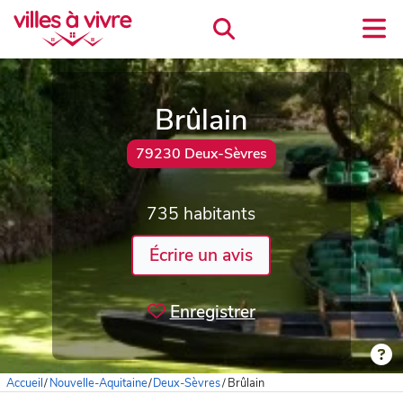
Brûlain
79230 Deux-Sèvres
735 habitants
Écrire un avis
Enregistrer
Accueil
/
Nouvelle-Aquitaine
/
Deux-Sèvres
/
Brûlain