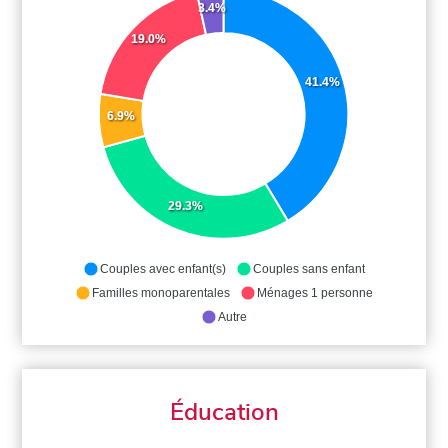
3.4%
19.0%
41.4%
6.9%
29.3%
Couples avec enfant(s)
Couples sans enfant
Familles monoparentales
Ménages 1 personne
Autre
Éducation