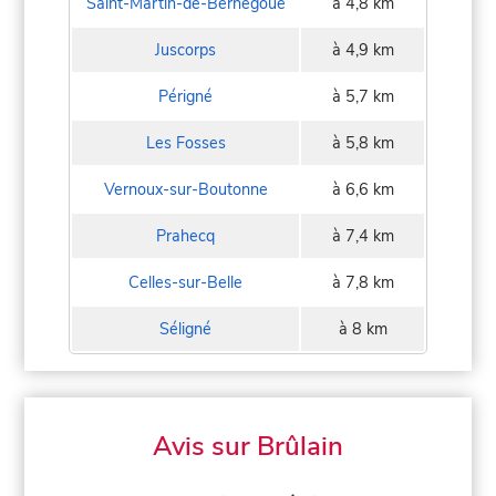
Saint-Martin-de-Bernegoue
à 4,8 km
Juscorps
à 4,9 km
Périgné
à 5,7 km
Les Fosses
à 5,8 km
Vernoux-sur-Boutonne
à 6,6 km
Prahecq
à 7,4 km
Celles-sur-Belle
à 7,8 km
Séligné
à 8 km
Avis sur Brûlain