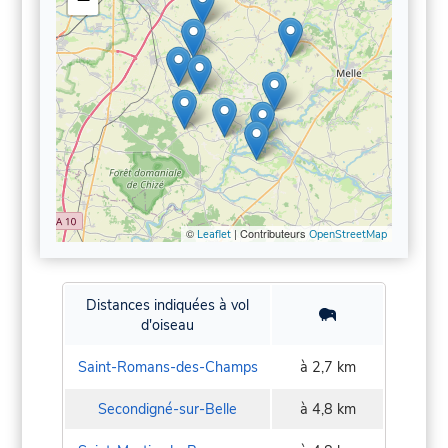
©
| Contributeurs
Leaflet
OpenStreetMap
Distances indiquées à vol
d'oiseau
Saint-Romans-des-Champs
à 2,7 km
Secondigné-sur-Belle
à 4,8 km