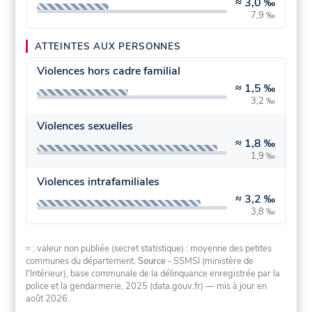
≈
3,0 ‰
7,9 ‰
ATTEINTES AUX PERSONNES
Violences hors cadre familial
≈
1,5 ‰
3,2 ‰
Violences sexuelles
≈
1,8 ‰
1,9 ‰
Violences intrafamiliales
≈
3,2 ‰
3,8 ‰
≈ : valeur non publiée (secret statistique) : moyenne des petites
communes du département.
Source
- SSMSI (ministère de
l'Intérieur), base communale de la délinquance enregistrée par la
police et la gendarmerie, 2025 (data.gouv.fr)
— mis à jour en
août 2026
.