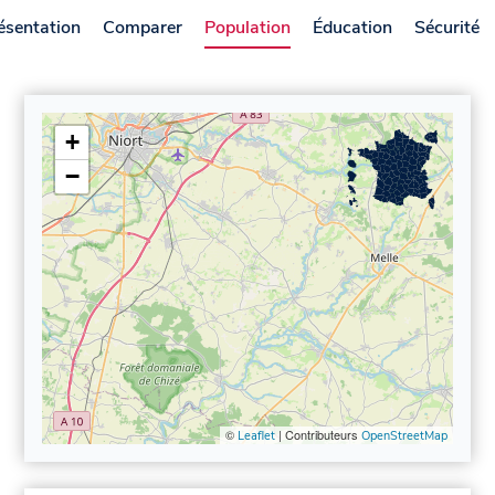
ésentation
Comparer
Population
Éducation
Sécurité
+
−
©
| Contributeurs
Leaflet
OpenStreetMap