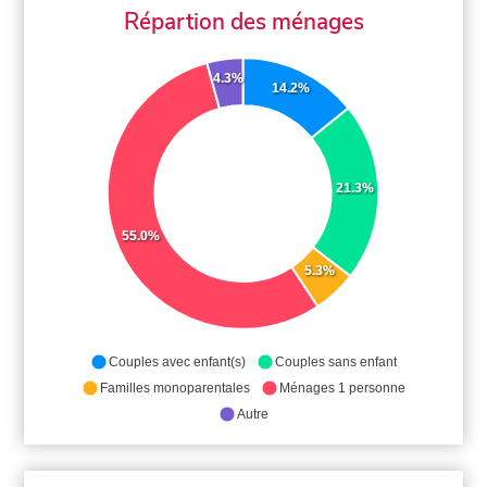
Répartion des ménages
4.3%
14.2%
21.3%
55.0%
5.3%
Couples avec enfant(s)
Couples sans enfant
Familles monoparentales
Ménages 1 personne
Autre