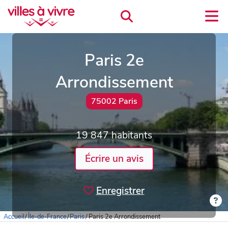
Paris 2e
Arrondissement
75002 Paris
19 847 habitants
Écrire un avis
Enregistrer
Accueil
/
Île-de-France
/
Paris
/
Paris 2e Arrondissement