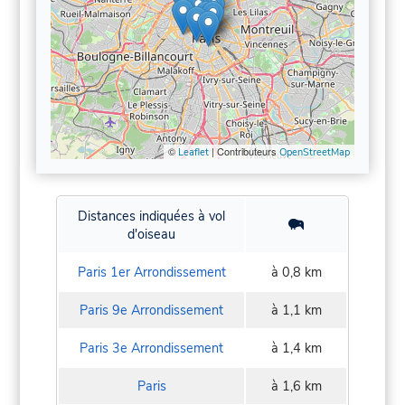
©
| Contributeurs
Leaflet
OpenStreetMap
Distances indiquées à vol
d'oiseau
Paris 1er Arrondissement
à 0,8 km
Paris 9e Arrondissement
à 1,1 km
Paris 3e Arrondissement
à 1,4 km
Paris
à 1,6 km