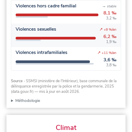
Violences hors cadre familial
→
stable
8,1 ‰
3,2 ‰
Violences sexuelles
↗
+8 %/an
6,2 ‰
1,9 ‰
Violences intrafamiliales
↗
+11 %/an
3,6 ‰
3,8 ‰
Source
- SSMSI (ministère de l'Intérieur), base communale de la
délinquance enregistrée par la police et la gendarmerie, 2025
(data.gouv.fr)
— mis à jour en août 2026
.
Méthodologie
Climat