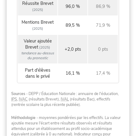
Réussite Brevet
96,0 %
86,9 %
(2025)
Mentions Brevet
89,5 %
71,9 %
(2025)
Valeur ajoutée
Brevet
(2025)
+2,0 pts
0 pts
tendance au-dessus
du pronostic
Part d'élèves
16,1 %
17,4 %
dans le privé
Sources
- DEPP / Éducation Nationale : annuaire de l'éducation,
IPS
,
IVAC
(résultats Brevet),
IVAL
(résultats Bac), effectifs
(rentrée scolaire la plus récente publiée).
Méthodologie
- moyennes pondérées par les effectifs. La valeur
ajoutée mesure l'écart entre résultats observés et résultats
attendus pour un établissement au profil socio-académique
équivalent (calibrée à 0 au national). Indicateur conçu pour