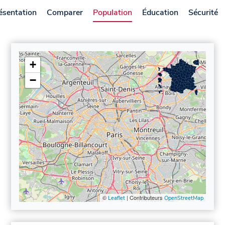
ésentation
Comparer
Population
Éducation
Sécurité
+
−
©
| Contributeurs
Leaflet
OpenStreetMap