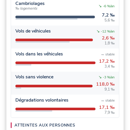
Cambriolages
↘
-6 %/an
‰ logements
7,2 ‰
5,6 ‰
Vols de véhicules
↘
-12 %/an
2,6 ‰
1,8 ‰
Vols dans les véhicules
→
stable
17,2 ‰
3,4 ‰
Vols sans violence
↘
-3 %/an
118,0 ‰
9,1 ‰
Dégradations volontaires
→
stable
17,1 ‰
7,9 ‰
ATTEINTES AUX PERSONNES