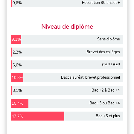
Population 90 ans et +
0,6%
Niveau de diplôme
Sans diplôme
9,1%
Brevet des collèges
2,2%
CAP / BEP
6,6%
Baccalauréat, brevet professionnel
10,8%
Bac +2 à Bac +4
8,1%
Bac +3 ou Bac +4
15,4%
Bac +5 et plus
47,7%