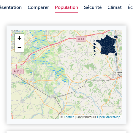
ésentation
Comparer
Population
Sécurité
Climat
Éc
+
−
©
| Contributeurs
Leaflet
OpenStreetMap