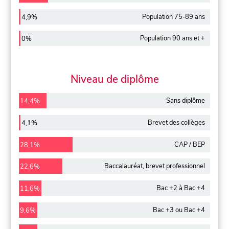
Population 75-89 ans
4,9%
Population 90 ans et +
0%
Niveau de diplôme
Sans diplôme
14,4%
Brevet des collèges
4,1%
CAP / BEP
28,1%
Baccalauréat, brevet professionnel
22,6%
Bac +2 à Bac +4
11,6%
Bac +3 ou Bac +4
9,6%