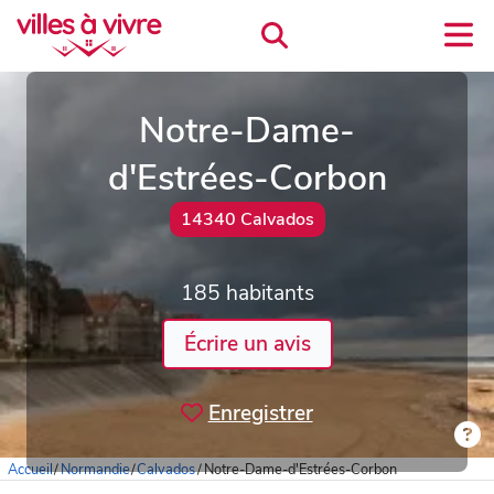
Notre-Dame-
d'Estrées-Corbon
14340 Calvados
185 habitants
Écrire un avis
Enregistrer
Accueil
/
Normandie
/
Calvados
/
Notre-Dame-d'Estrées-Corbon