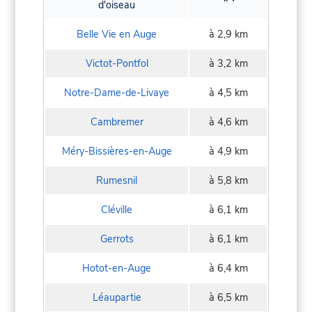
d'oiseau
Belle Vie en Auge
à 2,9 km
Victot-Pontfol
à 3,2 km
Notre-Dame-de-Livaye
à 4,5 km
Cambremer
à 4,6 km
Méry-Bissières-en-Auge
à 4,9 km
Rumesnil
à 5,8 km
Cléville
à 6,1 km
Gerrots
à 6,1 km
Hotot-en-Auge
à 6,4 km
Léaupartie
à 6,5 km