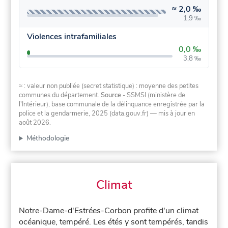
≈
2,0 ‰
1,9 ‰
Violences intrafamiliales
0,0 ‰
3,8 ‰
≈ : valeur non publiée (secret statistique) : moyenne des petites
communes du département.
Source
- SSMSI (ministère de
l'Intérieur), base communale de la délinquance enregistrée par la
police et la gendarmerie, 2025 (data.gouv.fr)
— mis à jour en
août 2026
.
Méthodologie
Climat
Notre-Dame-d'Estrées-Corbon profite d'un climat
océanique, tempéré. Les étés y sont tempérés, tandis