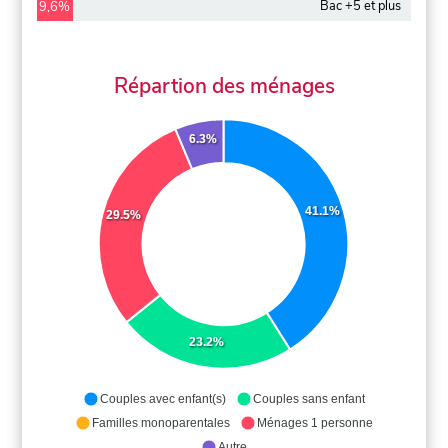
Bac +5 et plus
9,6%
Répartion des ménages
6.3%
41.1%
29.5%
23.2%
Couples avec enfant(s)
Couples sans enfant
Familles monoparentales
Ménages 1 personne
Autre