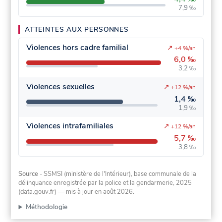
7,9 ‰
ATTEINTES AUX PERSONNES
Violences hors cadre familial
↗
+4 %/an
6,0 ‰
3,2 ‰
Violences sexuelles
↗
+12 %/an
1,4 ‰
1,9 ‰
Violences intrafamiliales
↗
+12 %/an
5,7 ‰
3,8 ‰
Source
- SSMSI (ministère de l'Intérieur), base communale de la
délinquance enregistrée par la police et la gendarmerie, 2025
(data.gouv.fr)
— mis à jour en août 2026
.
Méthodologie