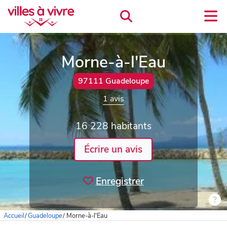
Morne-à-l'Eau
97111 Guadeloupe
1 avis
16 228 habitants
Écrire un avis
Enregistrer
Accueil
/
Guadeloupe
/
Morne-à-l'Eau