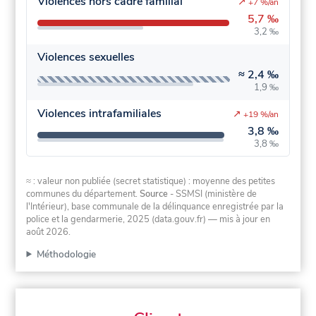
Violences hors cadre familial
↗
+7 %/an
5,7 ‰
3,2 ‰
Violences sexuelles
≈
2,4 ‰
1,9 ‰
Violences intrafamiliales
↗
+19 %/an
3,8 ‰
3,8 ‰
≈ : valeur non publiée (secret statistique) : moyenne des petites
communes du département.
Source
- SSMSI (ministère de
l'Intérieur), base communale de la délinquance enregistrée par la
police et la gendarmerie, 2025 (data.gouv.fr)
— mis à jour en
août 2026
.
Méthodologie