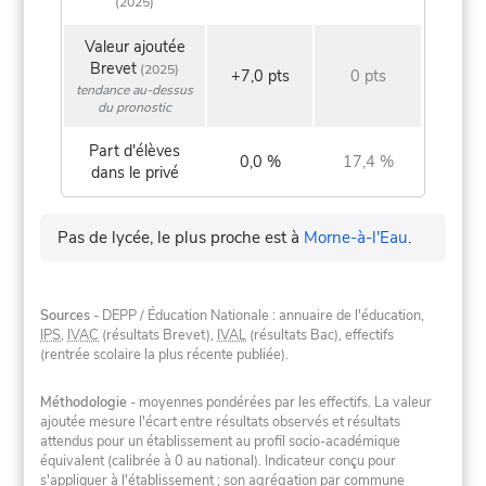
(2025)
Valeur ajoutée
Brevet
(2025)
+7,0 pts
0 pts
tendance au-dessus
du pronostic
Part d'élèves
0,0 %
17,4 %
dans le privé
Pas de lycée, le plus proche est à
Morne-à-l'Eau
.
Sources
- DEPP / Éducation Nationale : annuaire de l'éducation,
IPS
,
IVAC
(résultats Brevet),
IVAL
(résultats Bac), effectifs
(rentrée scolaire la plus récente publiée).
Méthodologie
- moyennes pondérées par les effectifs. La valeur
ajoutée mesure l'écart entre résultats observés et résultats
attendus pour un établissement au profil socio-académique
équivalent (calibrée à 0 au national). Indicateur conçu pour
s'appliquer à l'établissement ; son agrégation par commune