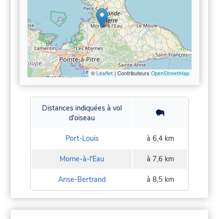
©
| Contributeurs
Leaflet
OpenStreetMap
Distances indiquées à vol
d'oiseau
Port-Louis
à 6,4 km
Morne-à-l'Eau
à 7,6 km
Anse-Bertrand
à 8,5 km