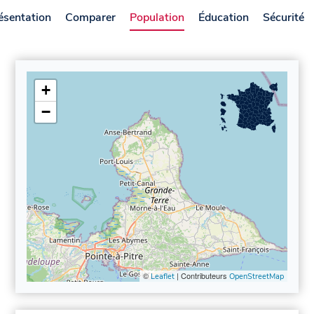
ésentation
Comparer
Population
Éducation
Sécurité
+
−
©
| Contributeurs
Leaflet
OpenStreetMap