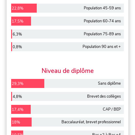
Population 45-59 ans
22,8%
Population 60-74 ans
17,5%
Population 75-89 ans
6,3%
Population 90 ans et +
0,8%
Niveau de diplôme
Sans diplôme
29,3%
Brevet des collèges
4,8%
CAP / BEP
17,4%
Baccalauréat, brevet professionnel
18%