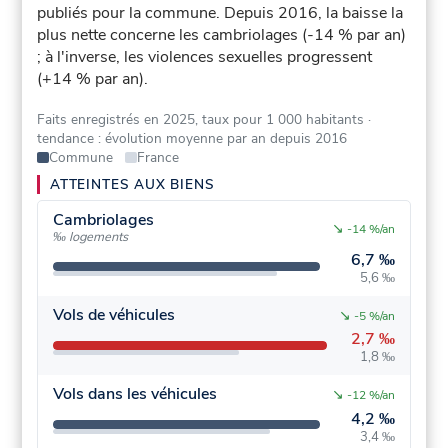
publiés pour la commune.
Depuis 2016, la baisse la
plus nette concerne les cambriolages (-14 % par an)
; à l'inverse, les violences sexuelles progressent
(+14 % par an).
Faits enregistrés en 2025, taux pour 1 000 habitants
·
tendance : évolution moyenne par an depuis 2016
Commune
France
ATTEINTES AUX BIENS
Cambriolages
↘
-14 %/an
‰ logements
6,7 ‰
5,6 ‰
Vols de véhicules
↘
-5 %/an
2,7 ‰
1,8 ‰
Vols dans les véhicules
↘
-12 %/an
4,2 ‰
3,4 ‰