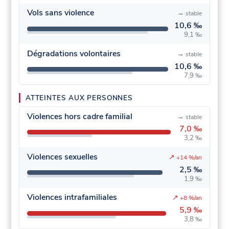
Vols sans violence
→
stable
10,6 ‰
9,1 ‰
Dégradations volontaires
→
stable
10,6 ‰
7,9 ‰
ATTEINTES AUX PERSONNES
Violences hors cadre familial
→
stable
7,0 ‰
3,2 ‰
Violences sexuelles
↗
+14 %/an
2,5 ‰
1,9 ‰
Violences intrafamiliales
↗
+8 %/an
5,9 ‰
3,8 ‰