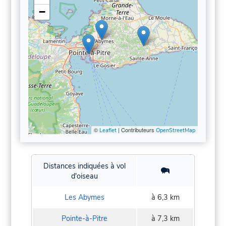
−
©
| Contributeurs
Leaflet
OpenStreetMap
Distances indiquées à vol
d'oiseau
Les Abymes
à 6,3 km
Pointe-à-Pitre
à 7,3 km