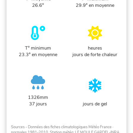
26.6°
29.9° en moyenne
T° minimum
heures
23.3° en moyenne
jours de forte chaleur
1326mm
37 jours
jours de gel
Sources - Données des fiches climatologiques Météo France
·
normales 1981-2010
. Station météo: LE MOULE GARDEL-INRA.