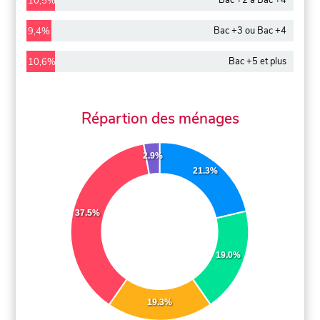
Bac +2 à Bac +4
10,5%
Bac +3 ou Bac +4
9,4%
Bac +5 et plus
10,6%
Répartion des ménages
2.9%
21.3%
37.5%
19.0%
19.3%