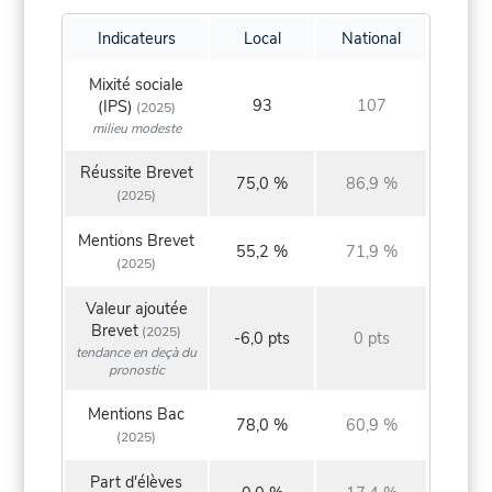
Indicateurs
Local
National
Mixité sociale
93
107
(IPS)
(2025)
milieu modeste
Réussite Brevet
75,0 %
86,9 %
(2025)
Mentions Brevet
55,2 %
71,9 %
(2025)
Valeur ajoutée
Brevet
(2025)
-6,0 pts
0 pts
tendance en deçà du
pronostic
Mentions Bac
78,0 %
60,9 %
(2025)
Part d'élèves