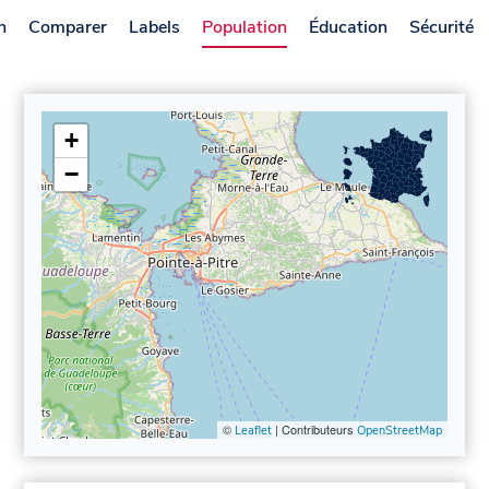
n
Comparer
Labels
Population
Éducation
Sécurité
+
−
©
| Contributeurs
Leaflet
OpenStreetMap