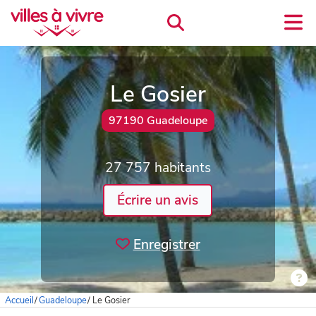
Le Gosier
97190 Guadeloupe
27 757 habitants
Écrire un avis
Enregistrer
Accueil
/
Guadeloupe
/
Le Gosier