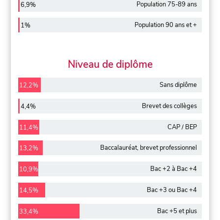
Population 75-89 ans
6,9%
Population 90 ans et +
1%
Niveau de diplôme
Sans diplôme
12,2%
Brevet des collèges
4,4%
CAP / BEP
11,4%
Baccalauréat, brevet professionnel
13,2%
Bac +2 à Bac +4
10,9%
Bac +3 ou Bac +4
14,5%
Bac +5 et plus
33,4%