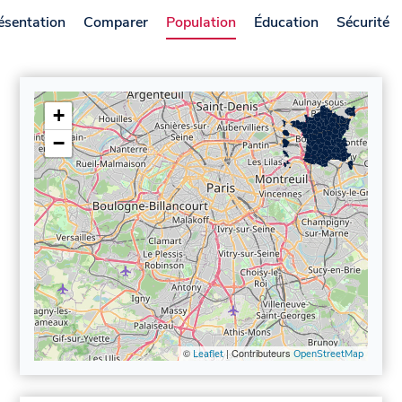
ésentation
Comparer
Population
Éducation
Sécurité
+
−
©
| Contributeurs
Leaflet
OpenStreetMap