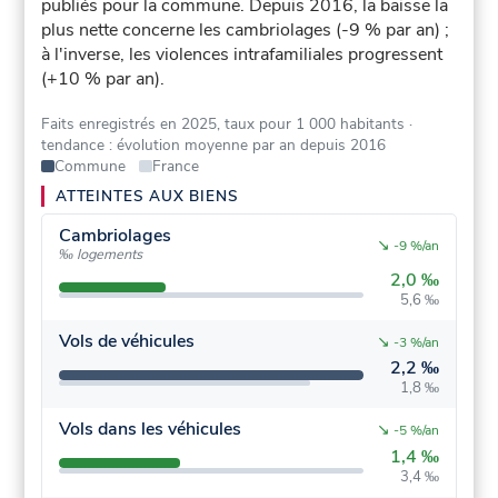
publiés pour la commune.
Depuis 2016, la baisse la
plus nette concerne les cambriolages (-9 % par an) ;
à l'inverse, les violences intrafamiliales progressent
(+10 % par an).
Faits enregistrés en 2025, taux pour 1 000 habitants
·
tendance : évolution moyenne par an depuis 2016
Commune
France
ATTEINTES AUX BIENS
Cambriolages
↘
-9 %/an
‰ logements
2,0 ‰
5,6 ‰
Vols de véhicules
↘
-3 %/an
2,2 ‰
1,8 ‰
Vols dans les véhicules
↘
-5 %/an
1,4 ‰
3,4 ‰