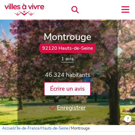
Montrouge
92120 Hauts-de-Seine
1 avis
46 324 habitants
Écrire un avis
Enregistrer
Accueil
/
Île-de-France
/
Hauts-de-Seine
/
Montrouge