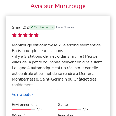
Avis sur Montrouge
Smart92
il y a 4 mois
✓ Membre vérifié
Montrouge est comme le 21e arrondissement de
Paris pour plusieurs raisons :
- il y a 3 stations de métro dans la ville ! Peu de
villes de la petite couronne peuvent en dire autant.
La ligne 4 automatique est un réel atout car elle
est centrale et permet de se rendre à Denfert,
Montparnasse, Saint-Germain ou Châtelet très
rapidement.
- une architecture plutôt harmonieuse avec un
Voir la suite
mélange d’ancien et de moderne, de maisons et
d’immeubles qui lui donne un charme de faubourg
Environnement
Santé
(surtout autour du centre-ville). La mairie, le
4/5
4/5
Beffroi, les quelques immeubles haussmanniens
Sécurité
Education