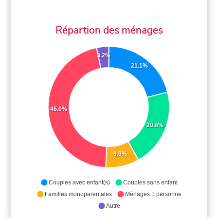
Répartion des ménages
3.2%
21.1%
46.0%
20.8%
9.0%
Couples avec enfant(s)
Couples sans enfant
Familles monoparentales
Ménages 1 personne
Autre