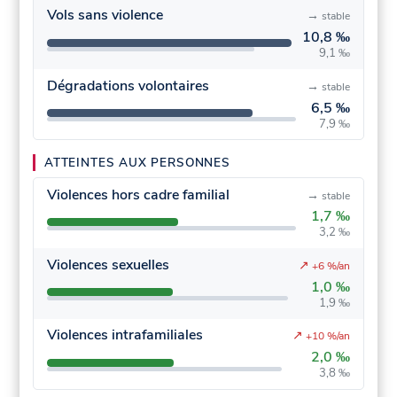
Vols sans violence
→
stable
10,8 ‰
9,1 ‰
Dégradations volontaires
→
stable
6,5 ‰
7,9 ‰
ATTEINTES AUX PERSONNES
Violences hors cadre familial
→
stable
1,7 ‰
3,2 ‰
Violences sexuelles
↗
+6 %/an
1,0 ‰
1,9 ‰
Violences intrafamiliales
↗
+10 %/an
2,0 ‰
3,8 ‰