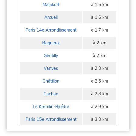
Malakoff
à 1,6 km
Arcueil
à 1,6 km
Paris 14e Arrondissement
à 1,7 km
Bagneux
à 2 km
Gentilly
à 2 km
Vanves
à 2,3 km
Châtillon
à 2,5 km
Cachan
à 2,8 km
Le Kremlin-Bicêtre
à 2,9 km
Paris 15e Arrondissement
à 3,3 km