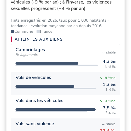
véhicules (-9 % par an) ; à l'inverse, les violences
sexuelles progressent (+9 % par an).
Faits enregistrés en 2025, taux pour 1 000 habitants
·
tendance : évolution moyenne par an depuis 2016
Commune
France
ATTEINTES AUX BIENS
Cambriolages
→
stable
‰ logements
4,3 ‰
5,6 ‰
Vols de véhicules
↘
-9 %/an
1,3 ‰
1,8 ‰
Vols dans les véhicules
↘
-3 %/an
3,8 ‰
3,4 ‰
Vols sans violence
→
stable