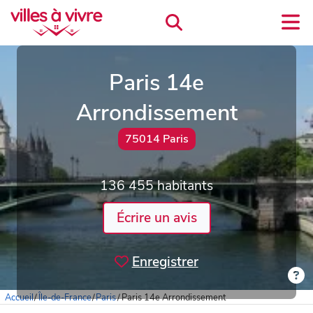
Paris 14e
Arrondissement
75014 Paris
136 455 habitants
Écrire un avis
Enregistrer
Accueil
/
Île-de-France
/
Paris
/
Paris 14e Arrondissement