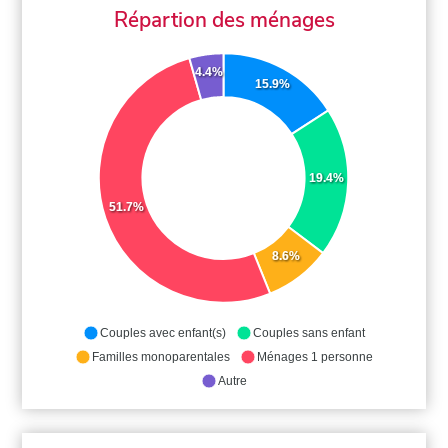
Répartion des ménages
4.4%
15.9%
19.4%
51.7%
8.6%
Couples avec enfant(s)
Couples sans enfant
Familles monoparentales
Ménages 1 personne
Autre