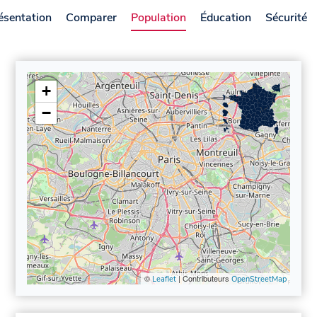
ésentation
Comparer
Population
Éducation
Sécurité
+
−
©
| Contributeurs
Leaflet
OpenStreetMap