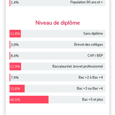
Population 90 ans et +
1,4%
Niveau de diplôme
Sans diplôme
11,8%
Brevet des collèges
3,9%
CAP / BEP
8,4%
Baccalauréat, brevet professionnel
11,9%
Bac +2 à Bac +4
7,9%
Bac +3 ou Bac +4
15,6%
Bac +5 et plus
40,5%