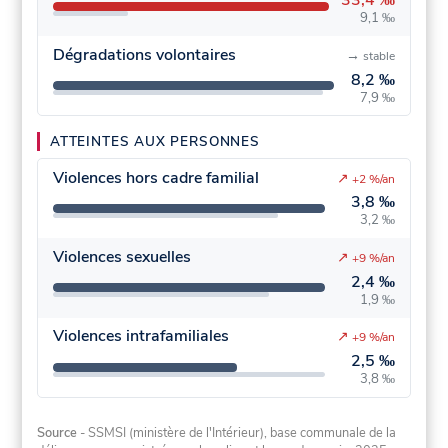
33,4 ‰
9,1 ‰
Dégradations volontaires
→
stable
8,2 ‰
7,9 ‰
ATTEINTES AUX PERSONNES
Violences hors cadre familial
↗
+2 %/an
3,8 ‰
3,2 ‰
Violences sexuelles
↗
+9 %/an
2,4 ‰
1,9 ‰
Violences intrafamiliales
↗
+9 %/an
2,5 ‰
3,8 ‰
Source
- SSMSI (ministère de l'Intérieur), base communale de la