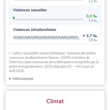
3,2 ‰
Violences sexuelles
0,0 ‰
1,9 ‰
Violences intrafamiliales
≈
3,7 ‰
3,8 ‰
≈ : valeur non publiée (secret statistique) : moyenne des petites
communes du département.
Source
- SSMSI (ministère de
l'Intérieur), base communale de la délinquance enregistrée par la
police et la gendarmerie, 2025 (data.gouv.fr)
— mis à jour en
août 2026
.
Méthodologie
Climat