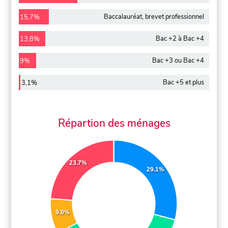
Baccalauréat, brevet professionnel
15,7%
Bac +2 à Bac +4
13,8%
Bac +3 ou Bac +4
9%
Bac +5 et plus
3,1%
Répartion des ménages
23.7%
29.1%
9.0%