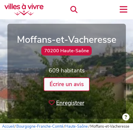
Moffans-et-Vacheresse
70200 Haute-Saône
609 habitants
Écrire un avis
Enregistrer
Accueil
/
Bourgogne-Franche-Comté
/
Haute-Saône
/
Moffans-et-Vacheresse