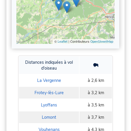
©
| Contributeurs
Leaflet
OpenStreetMap
Distances indiquées à vol
d'oiseau
La Vergenne
à 2,6 km
Frotey-lès-Lure
à 3,2 km
Lyoffans
à 3,5 km
Lomont
à 3,7 km
Vouhenans
à 4,3 km