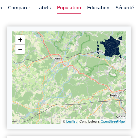
n
Comparer
Labels
Population
Éducation
Sécurité
+
−
©
| Contributeurs
Leaflet
OpenStreetMap