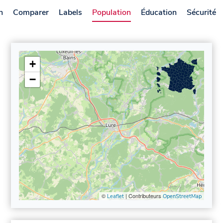
n
Comparer
Labels
Population
Éducation
Sécurité
+
−
©
| Contributeurs
Leaflet
OpenStreetMap