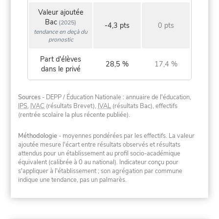
Valeur ajoutée
Bac
(2025)
-4,3 pts
0 pts
tendance en deçà du
pronostic
Part d'élèves
28,5 %
17,4 %
dans le privé
Sources
- DEPP / Éducation Nationale : annuaire de l'éducation,
IPS
,
IVAC
(résultats Brevet),
IVAL
(résultats Bac), effectifs
(rentrée scolaire la plus récente publiée).
Méthodologie
- moyennes pondérées par les effectifs. La valeur
ajoutée mesure l'écart entre résultats observés et résultats
attendus pour un établissement au profil socio-académique
équivalent (calibrée à 0 au national). Indicateur conçu pour
s'appliquer à l'établissement ; son agrégation par commune
indique une tendance, pas un palmarès.