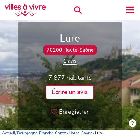
Lure
70200 Haute-Saône
1 avis
7 877 habitants
Écrire un avis
Enregistrer
Accueil
/
Bourgogne-Franche-Comté
/
Haute-Saône
/
Lure