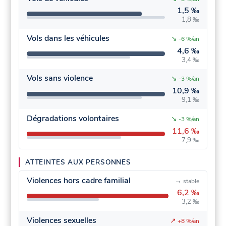
1,5 ‰
1,8 ‰
Vols dans les véhicules
↘
-6 %/an
4,6 ‰
3,4 ‰
Vols sans violence
↘
-3 %/an
10,9 ‰
9,1 ‰
Dégradations volontaires
↘
-3 %/an
11,6 ‰
7,9 ‰
ATTEINTES AUX PERSONNES
Violences hors cadre familial
→
stable
6,2 ‰
3,2 ‰
Violences sexuelles
↗
+8 %/an