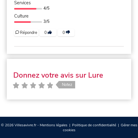
Services
4/5
Culture
3/5
Répondre
0
0
Donnez votre avis sur Lure
Notez
© 2026 Villesavivre.fr -
Mentions légales
|
Politique de confidentialité
|
Gérer mes
cookies