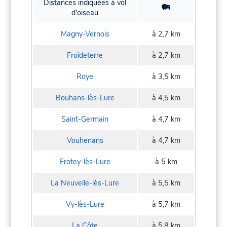
Distances indiquées à vol
d'oiseau
Magny-Vernois
à 2,7 km
Froideterre
à 2,7 km
Roye
à 3,5 km
Bouhans-lès-Lure
à 4,5 km
Saint-Germain
à 4,7 km
Vouhenans
à 4,7 km
Frotey-lès-Lure
à 5 km
La Neuvelle-lès-Lure
à 5,5 km
Vy-lès-Lure
à 5,7 km
La Côte
à 5,8 km