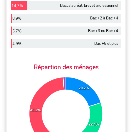
Baccalauréat, brevet professionnel
14,7%
Bac +2 à Bac +4
8,9%
Bac +3 ou Bac +4
5,7%
Bac +5 et plus
4,9%
Répartion des ménages
20.2%
45.2%
22.4%