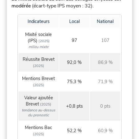
modérée
(écart-type IPS moyen : 32).
Indicateurs
Local
National
Mixité sociale
97
107
(IPS)
(2025)
milieu mixte
Réussite Brevet
92,0 %
86,9 %
(2025)
Mentions Brevet
75,3 %
71,9 %
(2025)
Valeur ajoutée
Brevet
(2025)
+0,8 pts
0 pts
tendance au-dessus
du pronostic
Mentions Bac
52,2 %
60,9 %
(2025)