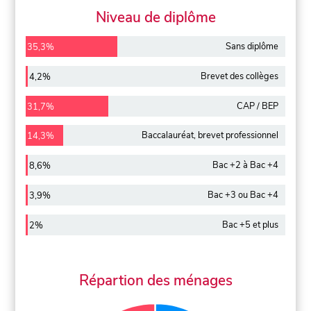
Niveau de diplôme
Sans diplôme
35,3%
Brevet des collèges
4,2%
CAP / BEP
31,7%
Baccalauréat, brevet professionnel
14,3%
Bac +2 à Bac +4
8,6%
Bac +3 ou Bac +4
3,9%
Bac +5 et plus
2%
Répartion des ménages