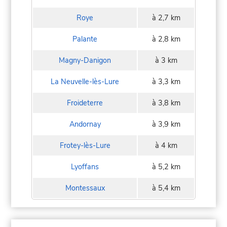
Roye
à 2,7 km
Palante
à 2,8 km
Magny-Danigon
à 3 km
La Neuvelle-lès-Lure
à 3,3 km
Froideterre
à 3,8 km
Andornay
à 3,9 km
Frotey-lès-Lure
à 4 km
Lyoffans
à 5,2 km
Montessaux
à 5,4 km