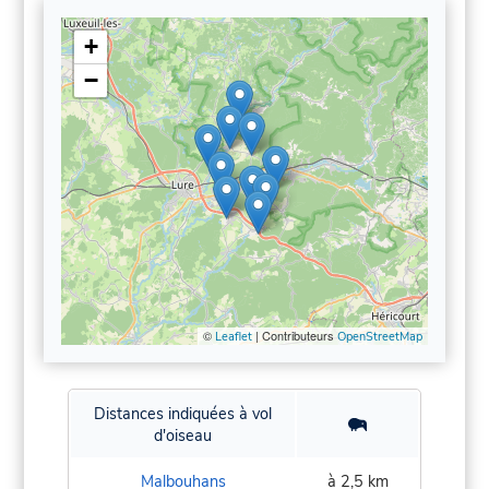
+
−
©
| Contributeurs
Leaflet
OpenStreetMap
Distances indiquées à vol
d'oiseau
Malbouhans
à 2,5 km