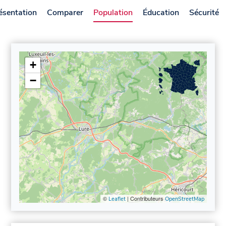
ésentation
Comparer
Population
Éducation
Sécurité
+
−
©
| Contributeurs
Leaflet
OpenStreetMap