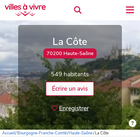
La Côte
70200 Haute-Saône
549 habitants
Écrire un avis
Enregistrer
Accueil
/
Bourgogne-Franche-Comté
/
Haute-Saône
/
La Côte