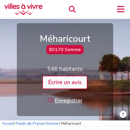
Méharicourt
80170 Somme
546 habitants
Écrire un avis
Enregistrer
Accueil
/
Hauts-de-France
/
Somme
/
Méharicourt