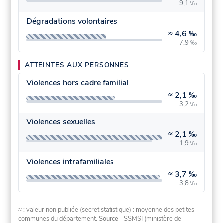
9,1 ‰
Dégradations volontaires
≈
4,6 ‰
7,9 ‰
ATTEINTES AUX PERSONNES
Violences hors cadre familial
≈
2,1 ‰
3,2 ‰
Violences sexuelles
≈
2,1 ‰
1,9 ‰
Violences intrafamiliales
≈
3,7 ‰
3,8 ‰
≈ : valeur non publiée (secret statistique) : moyenne des petites
communes du département.
Source
- SSMSI (ministère de