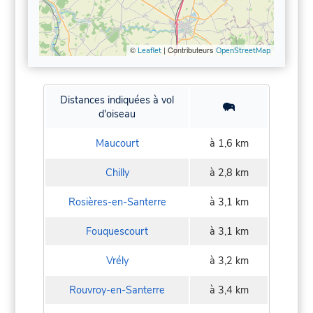
©
| Contributeurs
Leaflet
OpenStreetMap
Distances indiquées à vol
d'oiseau
Maucourt
à 1,6 km
Chilly
à 2,8 km
Rosières-en-Santerre
à 3,1 km
Fouquescourt
à 3,1 km
Vrély
à 3,2 km
Rouvroy-en-Santerre
à 3,4 km