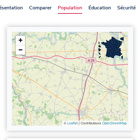
ésentation
Comparer
Population
Éducation
Sécurité
+
−
©
| Contributeurs
Leaflet
OpenStreetMap