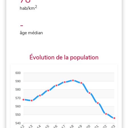
2
hab/km
-
âge médian
Évolution de la population
600
590
580
570
560
550
540