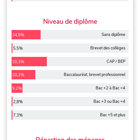
Niveau de diplôme
Sans diplôme
24,8%
Brevet des collèges
5,5%
CAP / BEP
30,3%
Baccalauréat, brevet professionnel
20,2%
Bac +2 à Bac +4
9,2%
Bac +3 ou Bac +4
2,8%
Bac +5 et plus
7,3%
Répartion des ménages