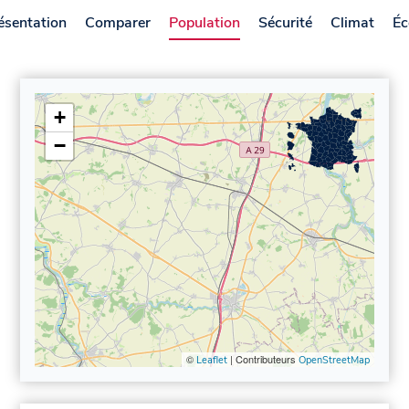
ésentation
Comparer
Population
Sécurité
Climat
Éc
+
−
©
| Contributeurs
Leaflet
OpenStreetMap