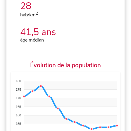
28
2
hab/km
41,5 ans
âge médian
Évolution de la population
180
175
170
165
160
155