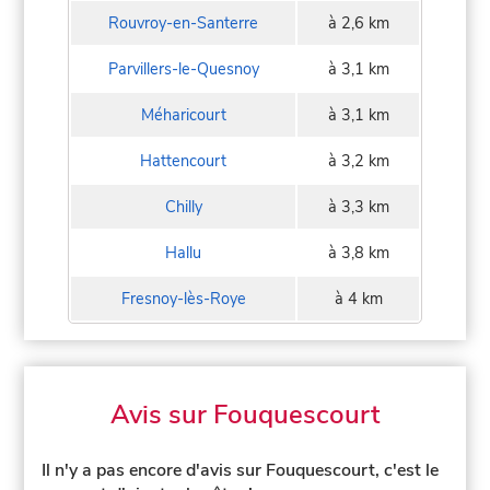
Rouvroy-en-Santerre
à 2,6 km
Parvillers-le-Quesnoy
à 3,1 km
Méharicourt
à 3,1 km
Hattencourt
à 3,2 km
Chilly
à 3,3 km
Hallu
à 3,8 km
Fresnoy-lès-Roye
à 4 km
Avis sur Fouquescourt
Il n'y a pas encore d'avis sur Fouquescourt, c'est le