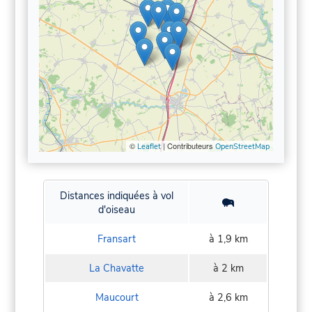
©
| Contributeurs
Leaflet
OpenStreetMap
Distances indiquées à vol
d'oiseau
Fransart
à 1,9 km
La Chavatte
à 2 km
Maucourt
à 2,6 km