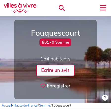
Fouquescourt
80170 Somme
154 habitants
Écrire un avis
Enregistrer
Accueil
/
Hauts-de-France
/
Somme
/
Fouquescourt