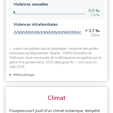
Violences sexuelles
0,0 ‰
1,9 ‰
Violences intrafamiliales
≈
3,7 ‰
3,8 ‰
≈ : valeur non publiée (secret statistique) : moyenne des petites
communes du département.
Source
- SSMSI (ministère de
l'Intérieur), base communale de la délinquance enregistrée par la
police et la gendarmerie, 2025 (data.gouv.fr)
— mis à jour en
août 2026
.
Méthodologie
Climat
Fouquescourt jouit d'un climat océanique, tempéré