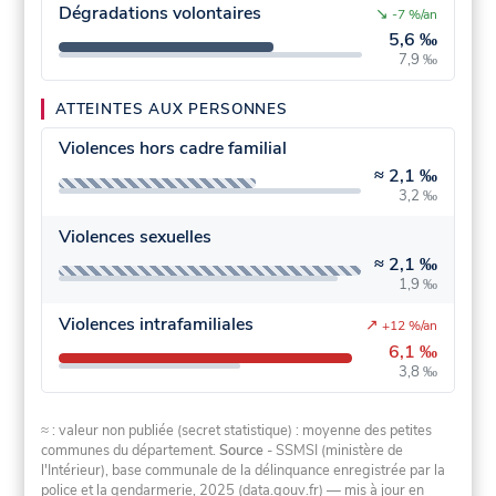
Dégradations volontaires
↘
-7 %/an
5,6 ‰
7,9 ‰
ATTEINTES AUX PERSONNES
Violences hors cadre familial
≈
2,1 ‰
3,2 ‰
Violences sexuelles
≈
2,1 ‰
1,9 ‰
Violences intrafamiliales
↗
+12 %/an
6,1 ‰
3,8 ‰
≈ : valeur non publiée (secret statistique) : moyenne des petites
communes du département.
Source
- SSMSI (ministère de
l'Intérieur), base communale de la délinquance enregistrée par la
police et la gendarmerie, 2025 (data.gouv.fr)
— mis à jour en