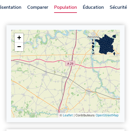
ésentation
Comparer
Population
Éducation
Sécurité
+
−
©
| Contributeurs
Leaflet
OpenStreetMap