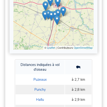
©
| Contributeurs
Leaflet
OpenStreetMap
Distances indiquées à vol
d'oiseau
Puzeaux
à 2,7 km
Punchy
à 2,8 km
Hallu
à 2,9 km