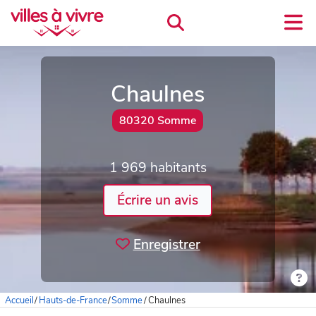
Chaulnes
80320 Somme
1 969 habitants
Écrire un avis
Enregistrer
Accueil
/
Hauts-de-France
/
Somme
/
Chaulnes