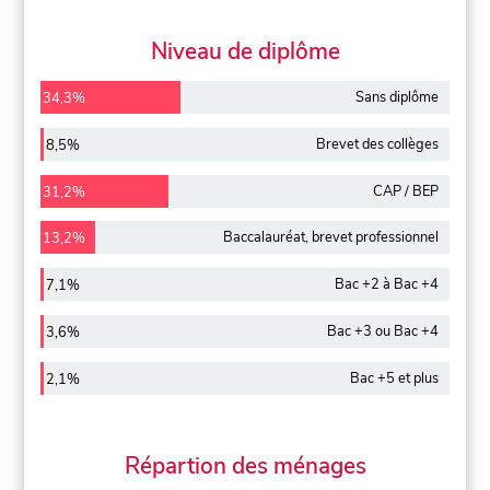
Niveau de diplôme
Sans diplôme
34,3%
Brevet des collèges
8,5%
CAP / BEP
31,2%
Baccalauréat, brevet professionnel
13,2%
Bac +2 à Bac +4
7,1%
Bac +3 ou Bac +4
3,6%
Bac +5 et plus
2,1%
Répartion des ménages