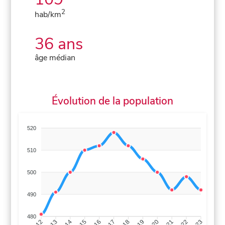
2
hab/km
36 ans
âge médian
Évolution de la population
520
510
500
490
480