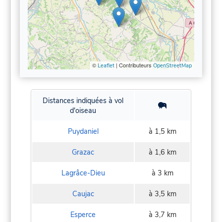
©
| Contributeurs
Leaflet
OpenStreetMap
Distances indiquées à vol
d'oiseau
Puydaniel
à 1,5 km
Grazac
à 1,6 km
Lagrâce-Dieu
à 3 km
Caujac
à 3,5 km
Esperce
à 3,7 km