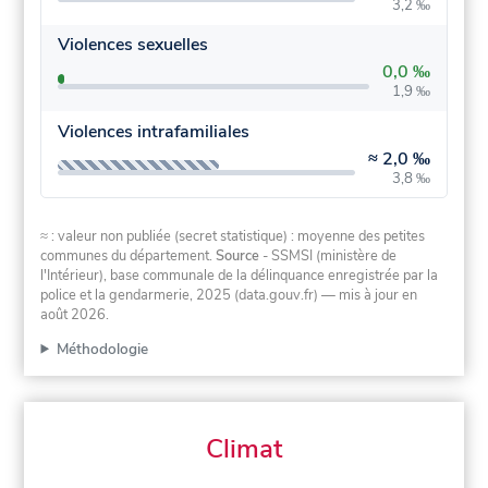
3,2 ‰
Violences sexuelles
0,0 ‰
1,9 ‰
Violences intrafamiliales
≈
2,0 ‰
3,8 ‰
≈ : valeur non publiée (secret statistique) : moyenne des petites
communes du département.
Source
- SSMSI (ministère de
l'Intérieur), base communale de la délinquance enregistrée par la
police et la gendarmerie, 2025 (data.gouv.fr)
— mis à jour en
août 2026
.
Méthodologie
Climat