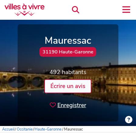
Mauressac
31190 Haute-Garonne
492 habitants
Écrire un avis
Enregistrer
Accueil
/
Occitanie
/
Haute-Garonne
/
Mauressac