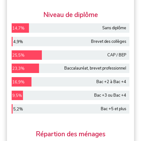
Niveau de diplôme
Sans diplôme
14,7%
Brevet des collèges
4,9%
CAP / BEP
25,5%
Baccalauréat, brevet professionnel
23,3%
Bac +2 à Bac +4
16,9%
Bac +3 ou Bac +4
9,5%
Bac +5 et plus
5,2%
Répartion des ménages