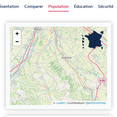
ésentation
Comparer
Population
Éducation
Sécurité
+
−
©
| Contributeurs
Leaflet
OpenStreetMap