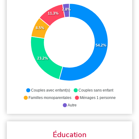
2.8%
11.3%
8.5%
54.2%
23.2%
Couples avec enfant(s)
Couples sans enfant
Familles monoparentales
Ménages 1 personne
Autre
Éducation