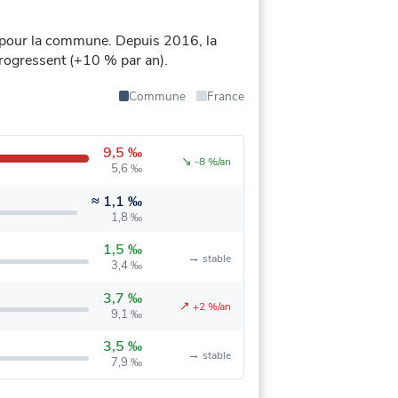
 pour la commune.
Depuis 2016, la
 progressent (+10 % par an).
Commune
France
9,5 ‰
↘
-8 %/an
5,6 ‰
≈
1,1 ‰
1,8 ‰
1,5 ‰
→
stable
3,4 ‰
3,7 ‰
↗
+2 %/an
9,1 ‰
3,5 ‰
→
stable
7,9 ‰