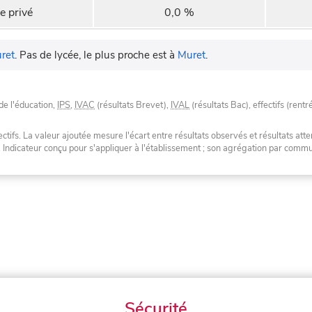
e privé
0,0 %
ret
.
Pas de lycée, le plus proche est à
Muret
.
de l'éducation,
IPS
,
IVAC
(résultats Brevet),
IVAL
(résultats Bac), effectifs (rentr
tifs. La valeur ajoutée mesure l'écart entre résultats observés et résultats atte
. Indicateur conçu pour s'appliquer à l'établissement ; son agrégation par com
Sécurité