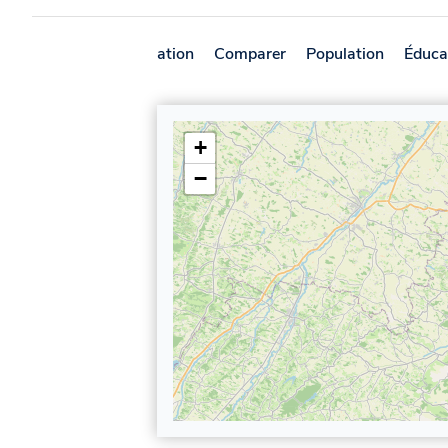
Présentation
Comparer
Population
Éduca
+
−