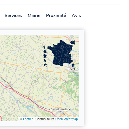
Services
Mairie
Proximité
Avis
©
| Contributeurs
Leaflet
OpenStreetMap