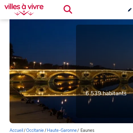
6 539 habitants
Accueil
/
Occitanie
/
Haute-Garonne
/
Eaunes