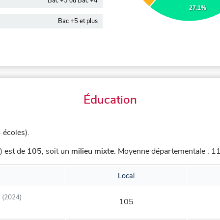
Bac +3 ou Bac +4
27.1%
Bac +5 et plus
Éducation
 écoles).
) est de
105
,
soit un
milieu mixte
.
Moyenne départementale : 117
Local
(2024)
105