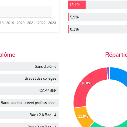
13,1%
5,9%
18
2019
2020
2021
2022
2023
0,3%
iplôme
Réparti
Sans diplôme
Brevet des collèges
26.0%
CAP / BEP
Baccalauréat, brevet professionnel
Bac +2 à Bac +4
11.8%