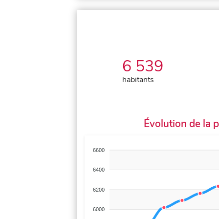
6 539
habitants
Évolution de la 
6600
6400
6200
6000