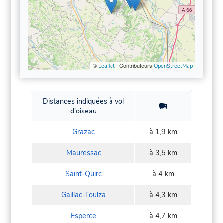
©
| Contributeurs
Leaflet
OpenStreetMap
Distances indiquées à vol
d'oiseau
Grazac
à 1,9 km
Mauressac
à 3,5 km
Saint-Quirc
à 4 km
Gaillac-Toulza
à 4,3 km
Esperce
à 4,7 km