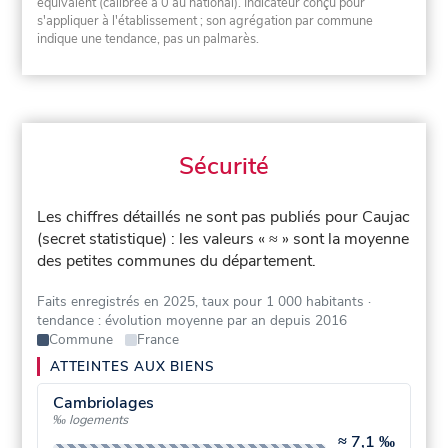
équivalent (calibrée à 0 au national). Indicateur conçu pour
s'appliquer à l'établissement ; son agrégation par commune
indique une tendance, pas un palmarès.
Sécurité
Les chiffres détaillés ne sont pas publiés pour Caujac
(secret statistique) : les valeurs « ≈ » sont la moyenne
des petites communes du département.
Faits enregistrés en 2025, taux pour 1 000 habitants
·
tendance : évolution moyenne par an depuis 2016
Commune
France
ATTEINTES AUX BIENS
Cambriolages
‰ logements
≈
7,1 ‰