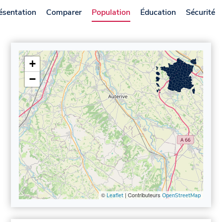
ésentation
Comparer
Population
Éducation
Sécurité
+
−
©
| Contributeurs
Leaflet
OpenStreetMap