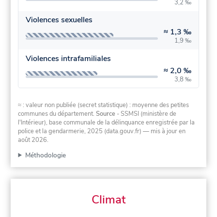
3,2 ‰
Violences sexuelles
≈
1,3 ‰
1,9 ‰
Violences intrafamiliales
≈
2,0 ‰
3,8 ‰
≈ : valeur non publiée (secret statistique) : moyenne des petites
communes du département.
Source
- SSMSI (ministère de
l'Intérieur), base communale de la délinquance enregistrée par la
police et la gendarmerie, 2025 (data.gouv.fr)
— mis à jour en
août 2026
.
Méthodologie
Climat