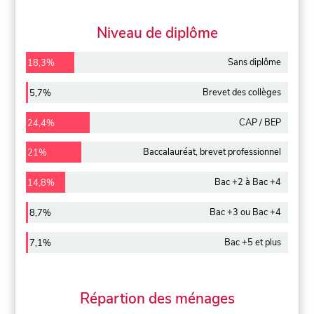
Niveau de diplôme
Sans diplôme
18,3%
Brevet des collèges
5,7%
CAP / BEP
24,4%
Baccalauréat, brevet professionnel
21%
Bac +2 à Bac +4
14,8%
Bac +3 ou Bac +4
8,7%
Bac +5 et plus
7,1%
Répartion des ménages