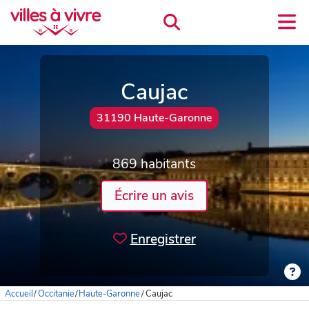
Caujac
31190 Haute-Garonne
869 habitants
Écrire un avis
Enregistrer
Accueil
/
Occitanie
/
Haute-Garonne
/
Caujac