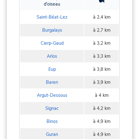
d'oiseau
Saint-Béat-Lez
à 2,4 km
Burgalays
à 2,7 km
Cierp-Gaud
à 3,2 km
Arlos
à 3,3 km
Eup
à 3,8 km
Baren
à 3,9 km
Argut-Dessous
à 4 km
Signac
à 4,2 km
Binos
à 4,9 km
Guran
à 4,9 km