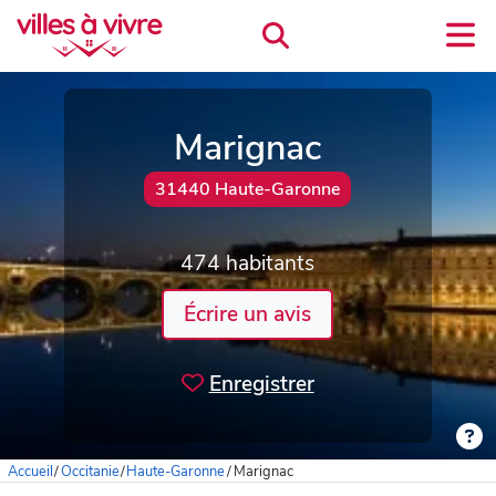
Marignac
31440 Haute-Garonne
474 habitants
Écrire un avis
Enregistrer
Accueil
/
Occitanie
/
Haute-Garonne
/
Marignac