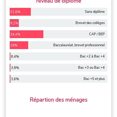
Niveau de diplôme
Sans diplôme
21,6%
Brevet des collèges
9,2%
CAP / BEP
34,4%
Baccalauréat, brevet professionnel
19%
Bac +2 à Bac +4
8,4%
Bac +3 ou Bac +4
3,8%
Bac +5 et plus
3,6%
Répartion des ménages