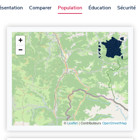
ésentation
Comparer
Population
Éducation
Sécurité
+
−
©
| Contributeurs
Leaflet
OpenStreetMap