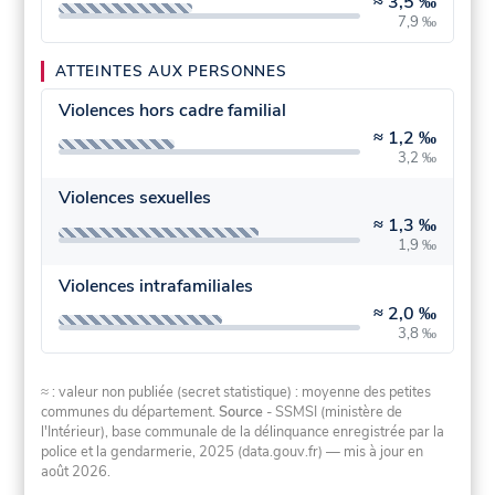
≈
3,5 ‰
7,9 ‰
ATTEINTES AUX PERSONNES
Violences hors cadre familial
≈
1,2 ‰
3,2 ‰
Violences sexuelles
≈
1,3 ‰
1,9 ‰
Violences intrafamiliales
≈
2,0 ‰
3,8 ‰
≈ : valeur non publiée (secret statistique) : moyenne des petites
communes du département.
Source
- SSMSI (ministère de
l'Intérieur), base communale de la délinquance enregistrée par la
police et la gendarmerie, 2025 (data.gouv.fr)
— mis à jour en
août 2026
.