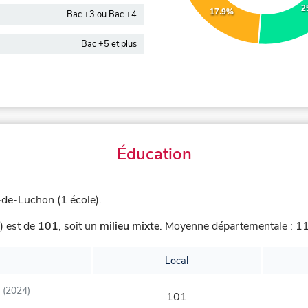
2
17.9%
Bac +3 ou Bac +4
Bac +5 et plus
Éducation
de-Luchon (1 école).
) est de
101
,
soit un
milieu mixte
.
Moyenne départementale : 117
Local
(2024)
101