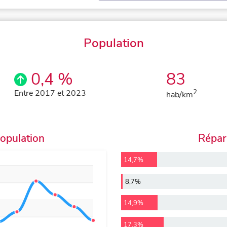
Population
0,4 %
83
Entre 2017 et 2023
2
hab/km
population
Répart
14,7%
8,7%
14,9%
17,3%