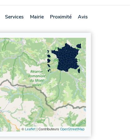
Services
Mairie
Proximité
Avis
©
| Contributeurs
Leaflet
OpenStreetMap