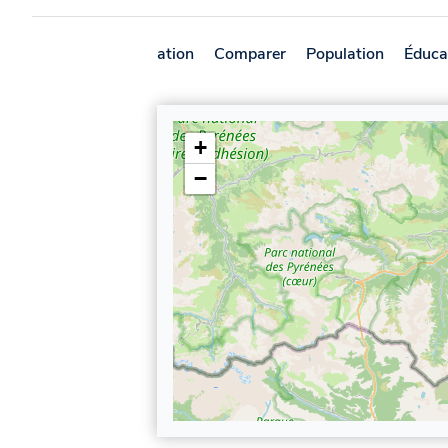
Présentation
Comparer
Population
Éduca
+
−