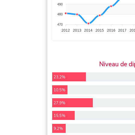
490
480
470
2012
2013
2014
2015
2016
2017
20
Niveau de d
23,2%
10,5%
27,9%
15,5%
9,2%