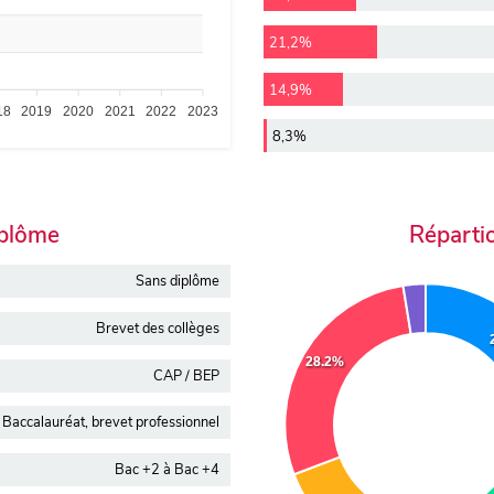
21,2%
14,9%
18
2019
2020
2021
2022
2023
8,3%
iplôme
Réparti
Sans diplôme
Brevet des collèges
28.2%
CAP / BEP
Baccalauréat, brevet professionnel
Bac +2 à Bac +4