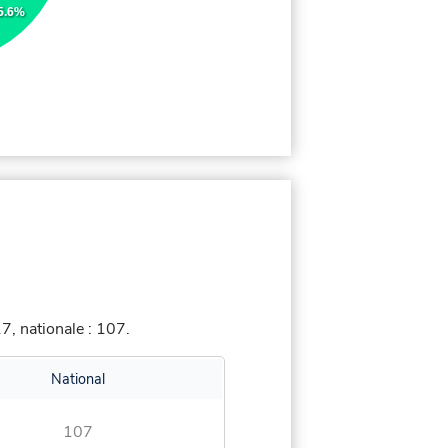
5.6%
, nationale : 107.
National
107