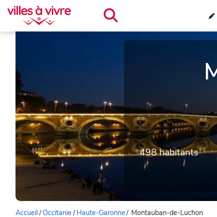
M
498 habitants
Accueil
/
Occitanie
/
Haute-Garonne
/
Montauban-de-Luchon