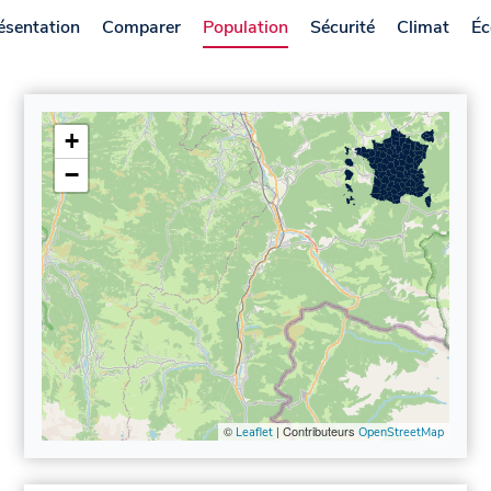
ésentation
Comparer
Population
Sécurité
Climat
Éc
+
−
©
| Contributeurs
Leaflet
OpenStreetMap