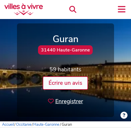
Guran
31440 Haute-Garonne
59 habitants
Écrire un avis
Enregistrer
Accueil
/
Occitanie
/
Haute-Garonne
/
Guran