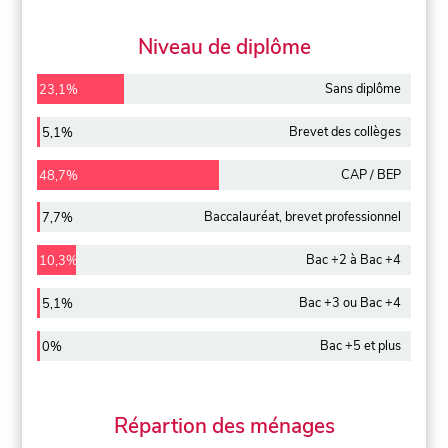
Niveau de diplôme
Sans diplôme
23,1%
Brevet des collèges
5,1%
CAP / BEP
48,7%
Baccalauréat, brevet professionnel
7,7%
Bac +2 à Bac +4
10,3%
Bac +3 ou Bac +4
5,1%
Bac +5 et plus
0%
Répartion des ménages