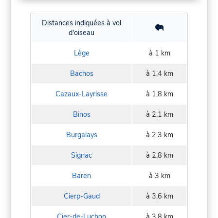
Distances indiquées à vol
d'oiseau
Lège
à 1 km
Bachos
à 1,4 km
Cazaux-Layrisse
à 1,8 km
Binos
à 2,1 km
Burgalays
à 2,3 km
Signac
à 2,8 km
Baren
à 3 km
Cierp-Gaud
à 3,6 km
Cier-de-Luchon
à 3,8 km