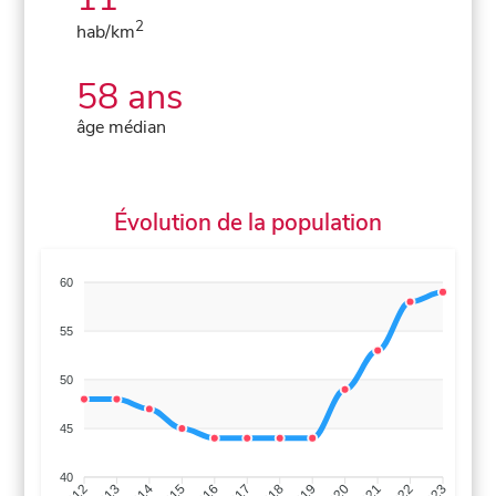
2
hab/km
58 ans
âge médian
Évolution de la population
60
55
50
45
40