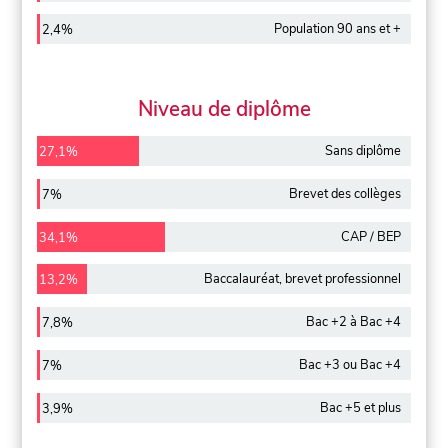
Population 90 ans et +
2,4%
Niveau de diplôme
Sans diplôme
27,1%
Brevet des collèges
7%
CAP / BEP
34,1%
Baccalauréat, brevet professionnel
13,2%
Bac +2 à Bac +4
7,8%
Bac +3 ou Bac +4
7%
Bac +5 et plus
3,9%