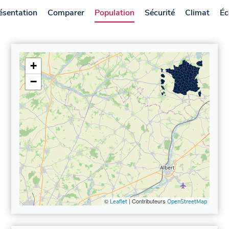
ésentation
Comparer
Population
Sécurité
Climat
Éc
+
−
©
| Contributeurs
Leaflet
OpenStreetMap