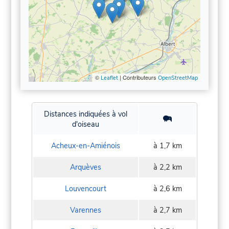
©
| Contributeurs
Leaflet
OpenStreetMap
Distances indiquées à vol
d'oiseau
Acheux-en-Amiénois
à 1,7 km
Arquèves
à 2,2 km
Louvencourt
à 2,6 km
Varennes
à 2,7 km