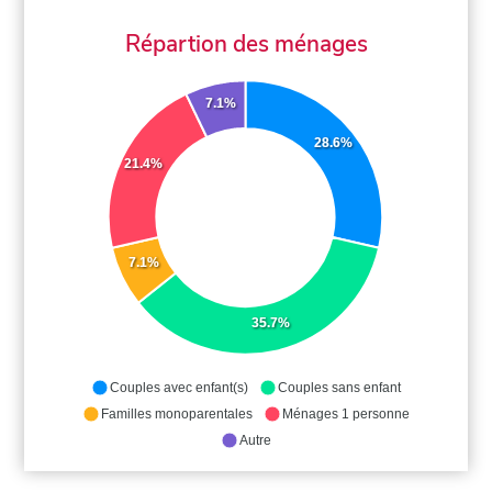
Répartion des ménages
7.1%
28.6%
21.4%
7.1%
35.7%
Couples avec enfant(s)
Couples sans enfant
Familles monoparentales
Ménages 1 personne
Autre