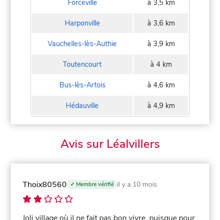
Forceville
à 3,5 km
Harponville
à 3,6 km
Vauchelles-lès-Authie
à 3,9 km
Toutencourt
à 4 km
Bus-lès-Artois
à 4,6 km
Hédauville
à 4,9 km
Avis sur Léalvillers
Thoix80560
il y a 10 mois
✓ Membre vérifié
Joli village où il ne fait pas bon vivre, puisque pour