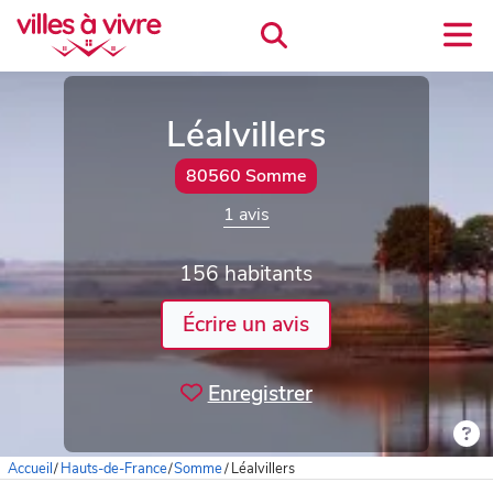
Léalvillers
80560 Somme
1 avis
156 habitants
Écrire un avis
Enregistrer
Accueil
/
Hauts-de-France
/
Somme
/
Léalvillers