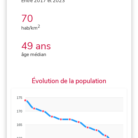
Entre 2017 et 2023
70
2
hab/km
49 ans
âge médian
Évolution de la population
175
170
165