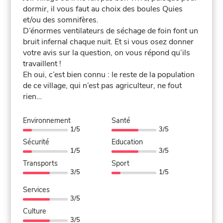
dormir, il vous faut au choix des boules Quies
et/ou des somnifères.
D’énormes ventilateurs de séchage de foin font un
bruit infernal chaque nuit. Et si vous osez donner
votre avis sur la question, on vous répond qu’ils
travaillent !
Eh oui, c’est bien connu : le reste de la population
de ce village, qui n’est pas agriculteur, ne fout
rien…
Environnement
Santé
1/5
3/5
Sécurité
Education
1/5
3/5
Transports
Sport
3/5
1/5
Services
3/5
Culture
3/5