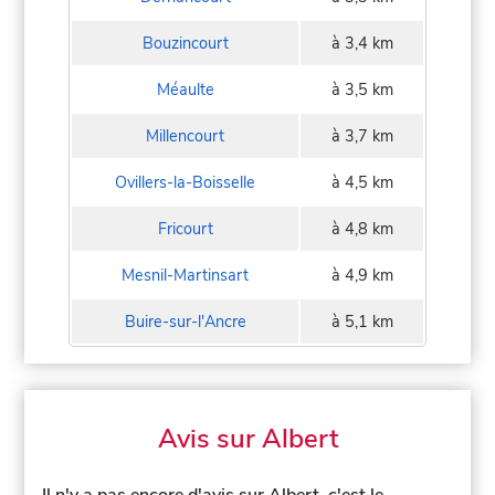
Bouzincourt
à 3,4 km
Méaulte
à 3,5 km
Millencourt
à 3,7 km
Ovillers-la-Boisselle
à 4,5 km
Fricourt
à 4,8 km
Mesnil-Martinsart
à 4,9 km
Buire-sur-l'Ancre
à 5,1 km
Avis sur Albert
Il n'y a pas encore d'avis sur Albert, c'est le