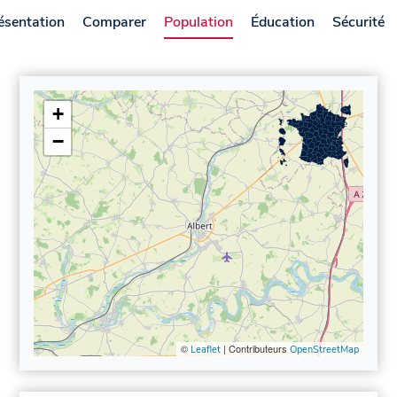
ésentation
Comparer
Population
Éducation
Sécurité
+
−
©
| Contributeurs
Leaflet
OpenStreetMap