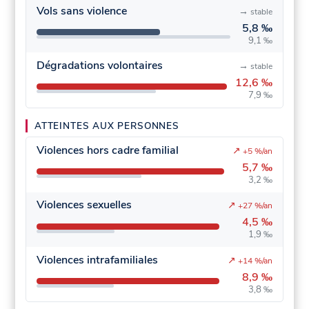
Vols sans violence
→
stable
5,8 ‰
9,1 ‰
Dégradations volontaires
→
stable
12,6 ‰
7,9 ‰
ATTEINTES AUX PERSONNES
Violences hors cadre familial
↗
+5 %/an
5,7 ‰
3,2 ‰
Violences sexuelles
↗
+27 %/an
4,5 ‰
1,9 ‰
Violences intrafamiliales
↗
+14 %/an
8,9 ‰
3,8 ‰