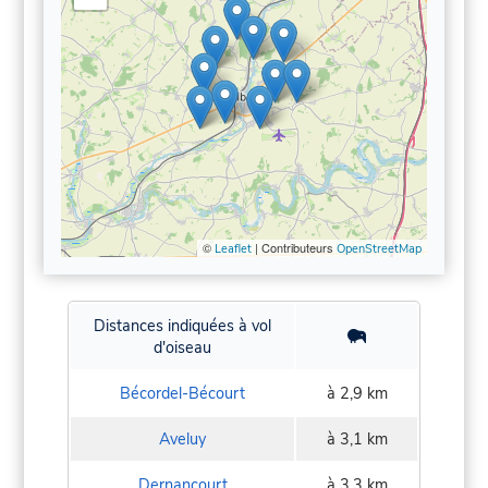
©
| Contributeurs
Leaflet
OpenStreetMap
Distances indiquées à vol
d'oiseau
Bécordel-Bécourt
à 2,9 km
Aveluy
à 3,1 km
Dernancourt
à 3,3 km