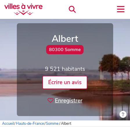
Albert
80300 Somme
9 521 habitants
Écrire un avis
Enregistrer
Accueil
/
Hauts-de-France
/
Somme
/
Albert