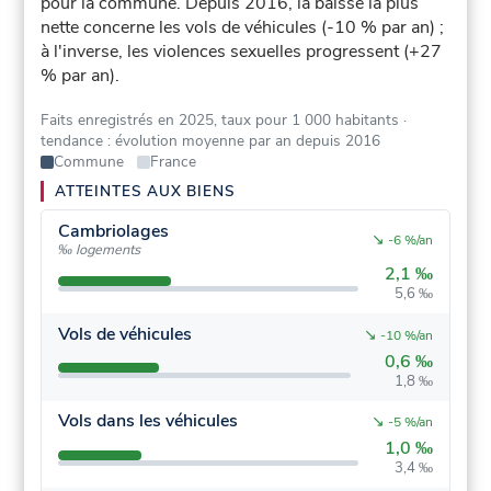
pour la commune.
Depuis 2016, la baisse la plus
nette concerne les vols de véhicules (-10 % par an) ;
à l'inverse, les violences sexuelles progressent (+27
% par an).
Faits enregistrés en 2025, taux pour 1 000 habitants
·
tendance : évolution moyenne par an depuis 2016
Commune
France
ATTEINTES AUX BIENS
Cambriolages
↘
-6 %/an
‰ logements
2,1 ‰
5,6 ‰
Vols de véhicules
↘
-10 %/an
0,6 ‰
1,8 ‰
Vols dans les véhicules
↘
-5 %/an
1,0 ‰
3,4 ‰