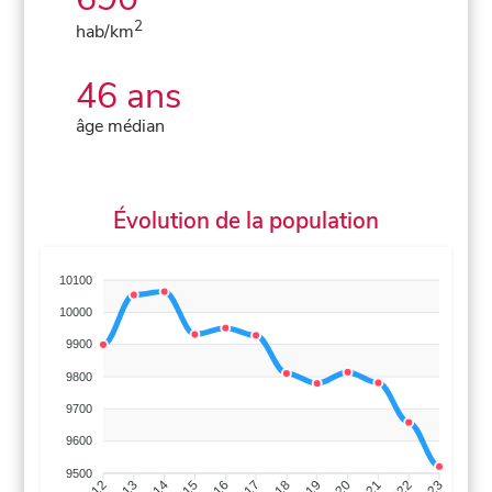
2
hab/km
46 ans
âge médian
Évolution de la population
10100
10000
9900
9800
9700
9600
9500