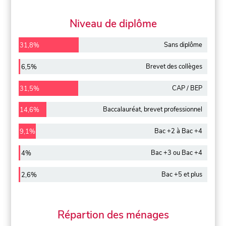
Niveau de diplôme
Sans diplôme
31,8%
Brevet des collèges
6,5%
CAP / BEP
31,5%
Baccalauréat, brevet professionnel
14,6%
Bac +2 à Bac +4
9,1%
Bac +3 ou Bac +4
4%
Bac +5 et plus
2,6%
Répartion des ménages