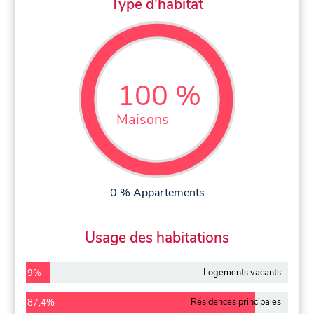
Type d'habitat
100 %
Maisons
0 % Appartements
Usage des habitations
Logements vacants
9%
Résidences principales
87,4%