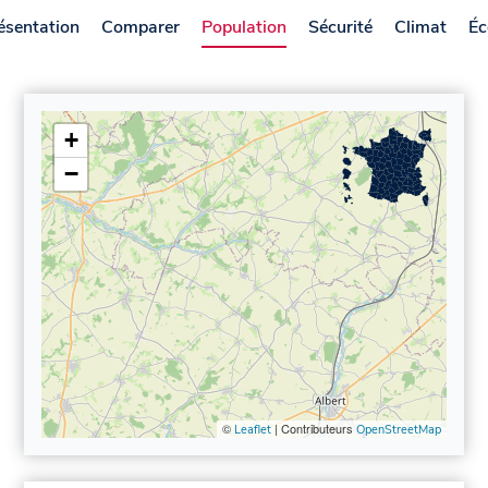
ésentation
Comparer
Population
Sécurité
Climat
Éc
+
−
©
| Contributeurs
Leaflet
OpenStreetMap