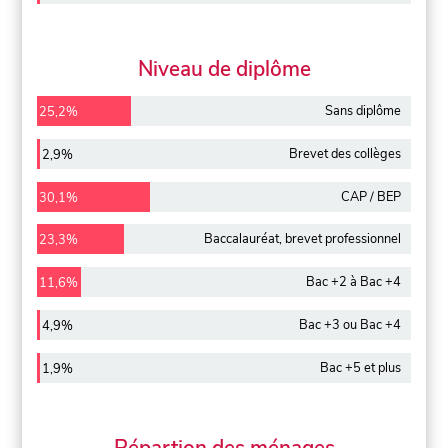
Niveau de diplôme
Sans diplôme
25,2%
Brevet des collèges
2,9%
CAP / BEP
30,1%
Baccalauréat, brevet professionnel
23,3%
Bac +2 à Bac +4
11,6%
Bac +3 ou Bac +4
4,9%
Bac +5 et plus
1,9%
Répartion des ménages