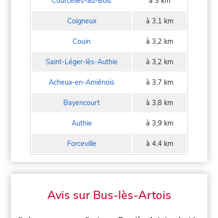
Courcelles-au-Bois
à 3 km
Coigneux
à 3,1 km
Couin
à 3,2 km
Saint-Léger-lès-Authie
à 3,2 km
Acheux-en-Amiénois
à 3,7 km
Bayencourt
à 3,8 km
Authie
à 3,9 km
Forceville
à 4,4 km
Avis sur Bus-lès-Artois