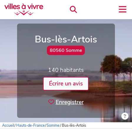
Bus-lès-Artois
80560 Somme
140 habitants
Écrire un avis
Enregistrer
Accueil
/
Hauts-de-France
/
Somme
/
Bus-lès-Artois