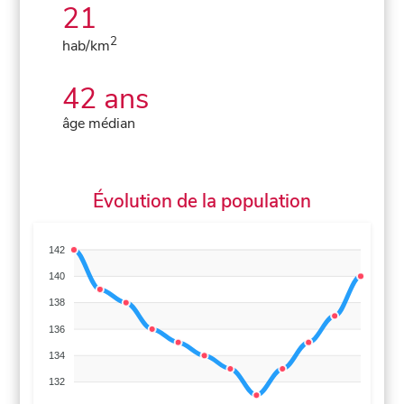
21
2
hab/km
42 ans
âge médian
Évolution de la population
142
140
138
136
134
132