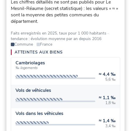
Les chiffres détaillés ne sont pas publiés pour Le
Mesnil-Réaume (secret statistique) : les valeurs « ≈ »
sont la moyenne des petites communes du
département.
Faits enregistrés en 2025, taux pour 1 000 habitants
·
tendance : évolution moyenne par an depuis 2016
Commune
France
ATTEINTES AUX BIENS
Cambriolages
‰ logements
≈
4,4 ‰
5,6 ‰
Vols de véhicules
≈
1,1 ‰
1,8 ‰
Vols dans les véhicules
≈
1,4 ‰
3,4 ‰