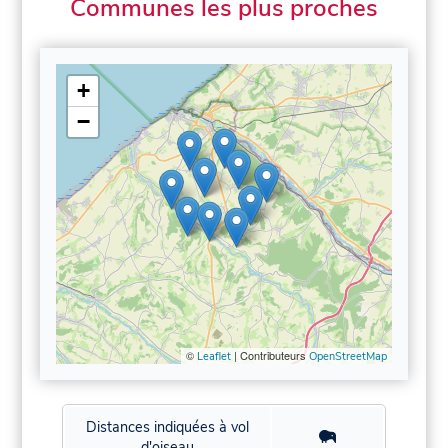
Communes les plus proches
+
−
©
| Contributeurs
Leaflet
OpenStreetMap
Distances indiquées à vol
d'oiseau