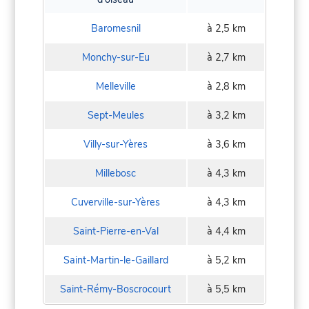
Baromesnil
à 2,5 km
Monchy-sur-Eu
à 2,7 km
Melleville
à 2,8 km
Sept-Meules
à 3,2 km
Villy-sur-Yères
à 3,6 km
Millebosc
à 4,3 km
Cuverville-sur-Yères
à 4,3 km
Saint-Pierre-en-Val
à 4,4 km
Saint-Martin-le-Gaillard
à 5,2 km
Saint-Rémy-Boscrocourt
à 5,5 km