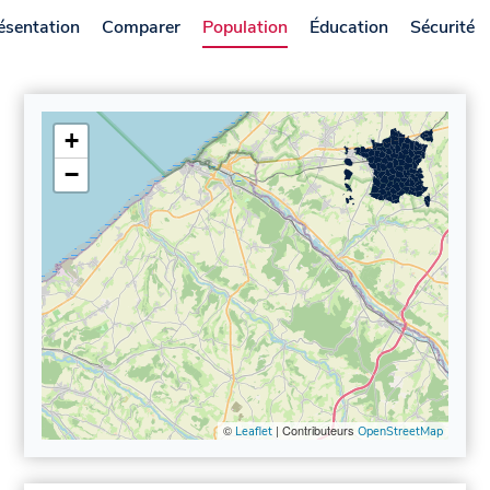
ésentation
Comparer
Population
Éducation
Sécurité
+
−
©
| Contributeurs
Leaflet
OpenStreetMap