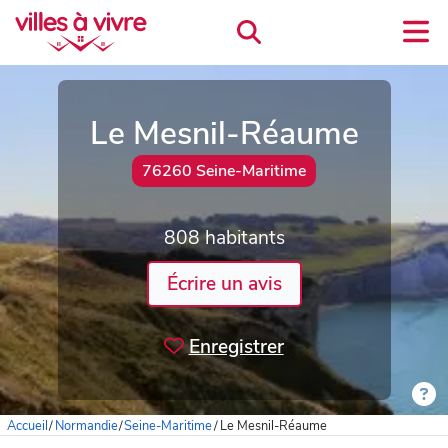
Le Mesnil-Réaume
76260 Seine-Maritime
808 habitants
Écrire un avis
Enregistrer
Accueil
/
Normandie
/
Seine-Maritime
/
Le Mesnil-Réaume