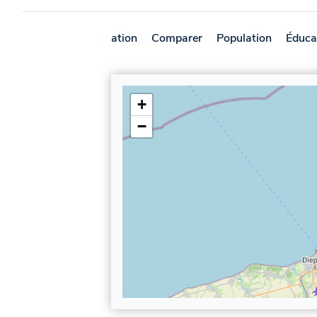
Présentation
Comparer
Population
Éduca
+
−