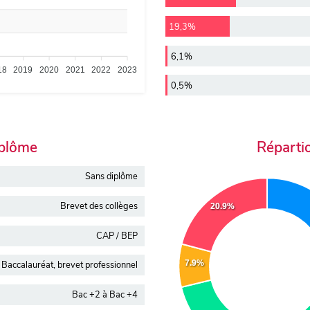
19,3%
6,1%
18
2019
2020
2021
2022
2023
0,5%
iplôme
Réparti
Sans diplôme
Brevet des collèges
20.9%
CAP / BEP
7.9%
Baccalauréat, brevet professionnel
Bac +2 à Bac +4