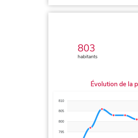
803
habitants
Évolution de la 
810
805
800
795