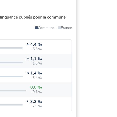
linquance publiés pour la commune.
Commune
France
≈
4,4 ‰
5,6 ‰
≈
1,1 ‰
1,8 ‰
≈
1,4 ‰
3,4 ‰
0,0 ‰
9,1 ‰
≈
3,3 ‰
7,9 ‰