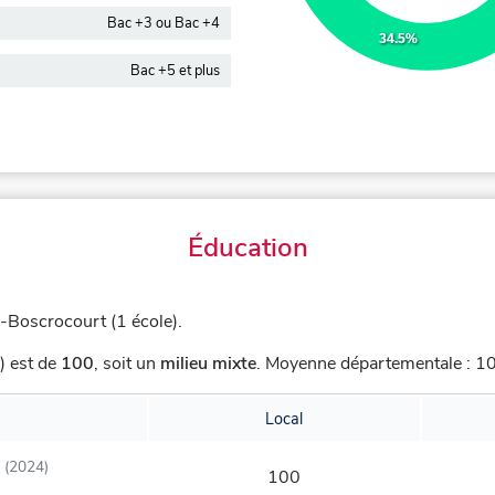
Bac +3 ou Bac +4
34.5%
Bac +5 et plus
Éducation
Boscrocourt (1 école).
) est de
100
,
soit un
milieu mixte
.
Moyenne départementale : 103
Local
(2024)
100