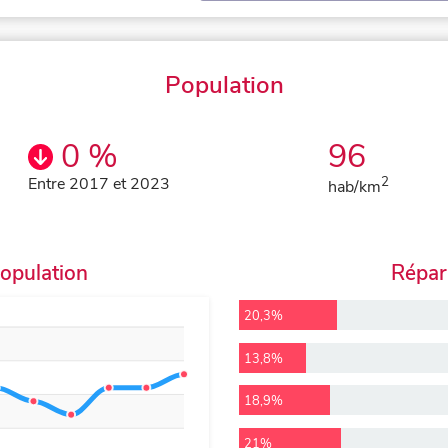
Population
0 %
96
Entre 2017 et 2023
2
hab/km
population
Répart
20,3%
13,8%
18,9%
21%