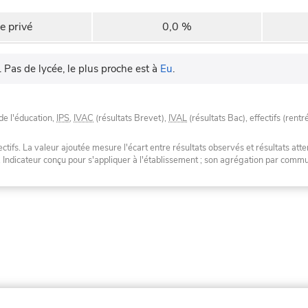
e privé
0,0 %
.
Pas de lycée, le plus proche est à
Eu
.
de l'éducation,
IPS
,
IVAC
(résultats Brevet),
IVAL
(résultats Bac), effectifs (rentr
tifs. La valeur ajoutée mesure l'écart entre résultats observés et résultats atte
. Indicateur conçu pour s'appliquer à l'établissement ; son agrégation par com