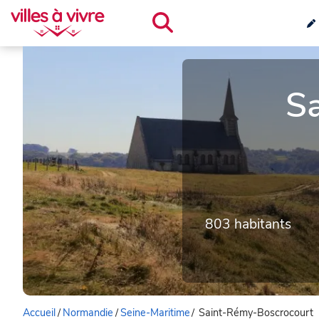
S
803 habitants
Accueil
/
Normandie
/
Seine-Maritime
/
Saint-Rémy-Boscrocourt