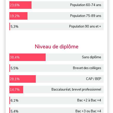
Population 60-74 ans
23,6%
Population 75-89 ans
19,2%
Population 90 ans et +
5,3%
Niveau de diplôme
Sans diplôme
38,4%
Brevet des collèges
5,5%
CAP / BEP
28,1%
Baccalauréat, brevet professionnel
14,7%
Bac +2 à Bac +4
6,1%
Bac +3 ou Bac +4
5,4%