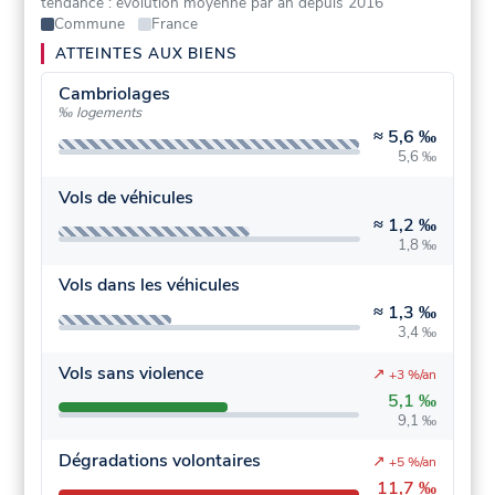
tendance : évolution moyenne par an depuis 2016
Commune
France
ATTEINTES AUX BIENS
Cambriolages
‰ logements
≈
5,6 ‰
5,6 ‰
Vols de véhicules
≈
1,2 ‰
1,8 ‰
Vols dans les véhicules
≈
1,3 ‰
3,4 ‰
Vols sans violence
↗
+3 %/an
5,1 ‰
9,1 ‰
Dégradations volontaires
↗
+5 %/an
11,7 ‰