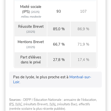
Mixité sociale
93
107
(IPS)
(2025)
milieu modeste
Réussite Brevet
85,0 %
86,9 %
(2025)
Mentions Brevet
66,7 %
71,9 %
(2025)
Part d'élèves
27,8 %
17,4 %
dans le privé
Pas de lycée, le plus proche est à
Montval-sur-
Loir
.
Sources
- DEPP / Éducation Nationale : annuaire de l'éducation,
IPS
,
IVAC
(résultats Brevet),
IVAL
(résultats Bac), effectifs
(rentrée scolaire la plus récente publiée).