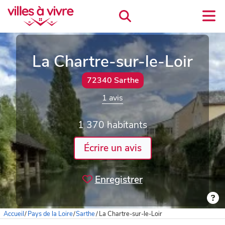
La Chartre-sur-le-Loir
72340 Sarthe
1 avis
1 370 habitants
Écrire un avis
Enregistrer
Accueil
/
Pays de la Loire
/
Sarthe
/
La Chartre-sur-le-Loir