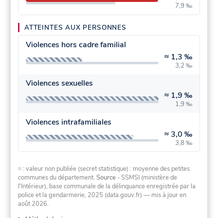
7,9 ‰
ATTEINTES AUX PERSONNES
Violences hors cadre familial
≈
1,3 ‰
3,2 ‰
Violences sexuelles
≈
1,9 ‰
1,9 ‰
Violences intrafamiliales
≈
3,0 ‰
3,8 ‰
≈ : valeur non publiée (secret statistique) : moyenne des petites
communes du département.
Source
- SSMSI (ministère de
l'Intérieur), base communale de la délinquance enregistrée par la
police et la gendarmerie, 2025 (data.gouv.fr)
— mis à jour en
août 2026
.