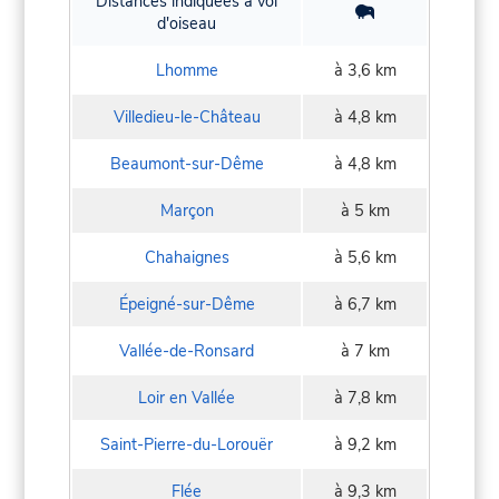
Distances indiquées à vol
d'oiseau
Lhomme
à 3,6 km
Villedieu-le-Château
à 4,8 km
Beaumont-sur-Dême
à 4,8 km
Marçon
à 5 km
Chahaignes
à 5,6 km
Épeigné-sur-Dême
à 6,7 km
Vallée-de-Ronsard
à 7 km
Loir en Vallée
à 7,8 km
Saint-Pierre-du-Lorouër
à 9,2 km
Flée
à 9,3 km