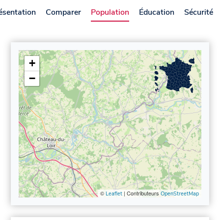
ésentation
Comparer
Population
Éducation
Sécurité
+
−
©
| Contributeurs
Leaflet
OpenStreetMap