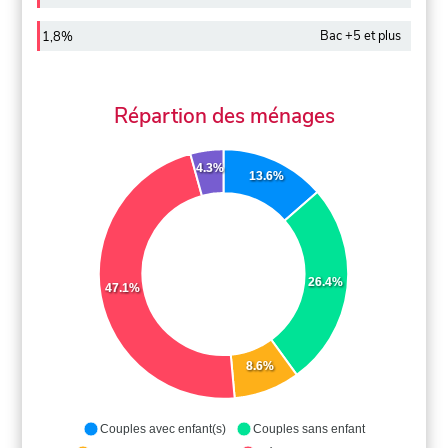
Bac +5 et plus
1,8%
Répartion des ménages
4.3%
13.6%
26.4%
47.1%
8.6%
Couples avec enfant(s)
Couples sans enfant