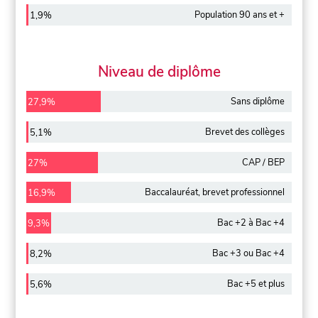
Population 90 ans et +
1,9%
Niveau de diplôme
Sans diplôme
27,9%
Brevet des collèges
5,1%
CAP / BEP
27%
Baccalauréat, brevet professionnel
16,9%
Bac +2 à Bac +4
9,3%
Bac +3 ou Bac +4
8,2%
Bac +5 et plus
5,6%