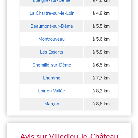
Épeigné-sur-Dême
à 4,6 km
La Chartre-sur-le-Loir
à 4,8 km
Beaumont-sur-Dême
à 5,5 km
Montrouveau
à 5,6 km
Les Essarts
à 5,8 km
Chemillé-sur-Dême
à 6,5 km
Lhomme
à 7,7 km
Loir en Vallée
à 8,2 km
Marçon
à 8,6 km
Avis sur Villedieu-le-Château