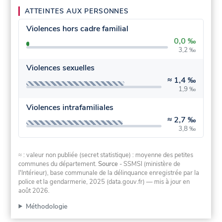
ATTEINTES AUX PERSONNES
Violences hors cadre familial
0,0 ‰
3,2 ‰
Violences sexuelles
≈
1,4 ‰
1,9 ‰
Violences intrafamiliales
≈
2,7 ‰
3,8 ‰
≈ : valeur non publiée (secret statistique) : moyenne des petites
communes du département.
Source
- SSMSI (ministère de
l'Intérieur), base communale de la délinquance enregistrée par la
police et la gendarmerie, 2025 (data.gouv.fr)
— mis à jour en
août 2026
.
Méthodologie