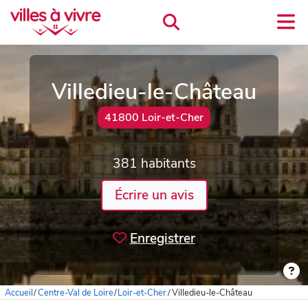
Villedieu-le-Château
41800 Loir-et-Cher
381 habitants
Écrire un avis
Enregistrer
Accueil
/
Centre-Val de Loire
/
Loir-et-Cher
/
Villedieu-le-Château