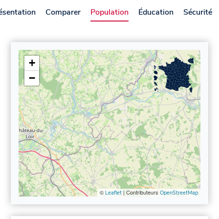
ésentation
Comparer
Population
Éducation
Sécurité
+
−
©
| Contributeurs
Leaflet
OpenStreetMap