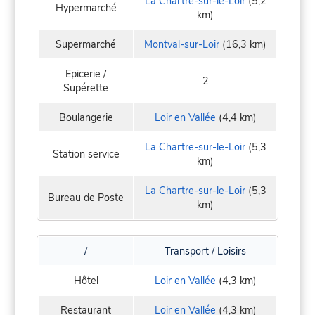
La Chartre-sur-le-Loir
(5,2
Hypermarché
km)
Supermarché
Montval-sur-Loir
(16,3 km)
Epicerie /
2
Supérette
Boulangerie
Loir en Vallée
(4,4 km)
La Chartre-sur-le-Loir
(5,3
Station service
km)
La Chartre-sur-le-Loir
(5,3
Bureau de Poste
km)
/
Transport / Loisirs
Hôtel
Loir en Vallée
(4,3 km)
Restaurant
Loir en Vallée
(4,3 km)