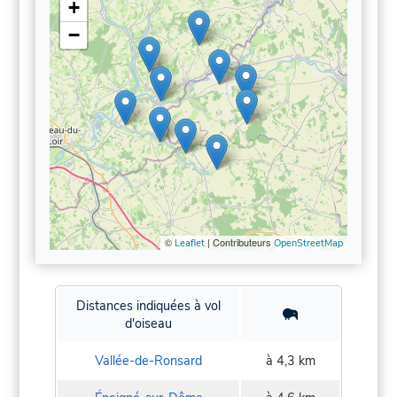
+
−
©
| Contributeurs
Leaflet
OpenStreetMap
Distances indiquées à vol
d'oiseau
Vallée-de-Ronsard
à 4,3 km