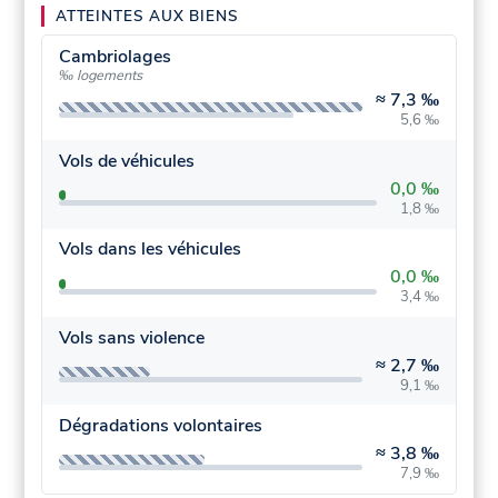
ATTEINTES AUX BIENS
Cambriolages
‰ logements
≈
7,3 ‰
5,6 ‰
Vols de véhicules
0,0 ‰
1,8 ‰
Vols dans les véhicules
0,0 ‰
3,4 ‰
Vols sans violence
≈
2,7 ‰
9,1 ‰
Dégradations volontaires
≈
3,8 ‰
7,9 ‰