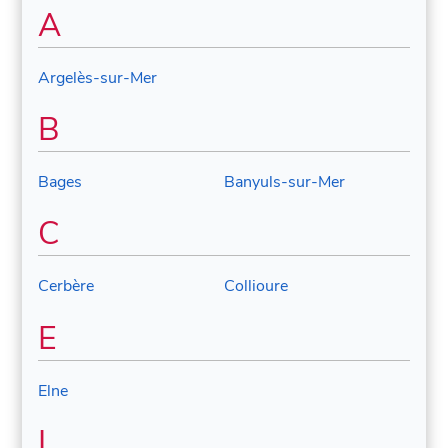
A
Argelès-sur-Mer
B
Bages
Banyuls-sur-Mer
C
Cerbère
Collioure
E
Elne
L