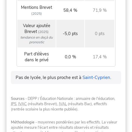
Mentions Brevet
58,4 %
71,9 %
(2025)
Valeur ajoutée
Brevet
(2025)
-5,0 pts
0 pts
tendance en deçà du
pronostic
Part d'élèves
0,0 %
17,4 %
dans le privé
Pas de lycée, le plus proche est à
Saint-Cyprien
.
Sources
- DEPP / Éducation Nationale : annuaire de l'éducation,
IPS
,
IVAC
(résultats Brevet),
IVAL
(résultats Bac), effectifs
(rentrée scolaire la plus récente publiée).
Méthodologie
- moyennes pondérées par les effectifs. La valeur
ajoutée mesure l'écart entre résultats observés et résultats