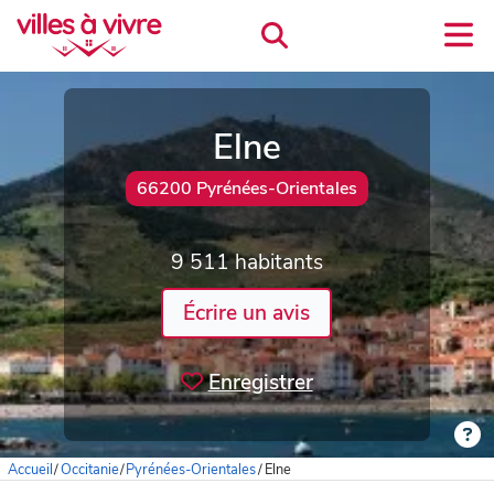
Elne
66200 Pyrénées-Orientales
9 511 habitants
Écrire un avis
Enregistrer
Accueil
/
Occitanie
/
Pyrénées-Orientales
/
Elne