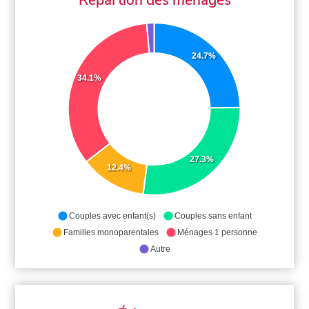
24.7%
34.1%
27.3%
12.4%
Couples avec enfant(s)
Couples sans enfant
Familles monoparentales
Ménages 1 personne
Autre