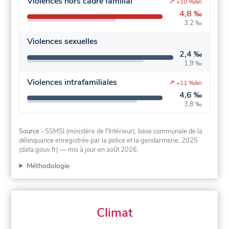
Violences hors cadre familial
↗
+10 %/an
4,8 ‰
3,2 ‰
Violences sexuelles
2,4 ‰
1,9 ‰
Violences intrafamiliales
↗
+11 %/an
4,6 ‰
3,8 ‰
Source
- SSMSI (ministère de l'Intérieur), base communale de la
délinquance enregistrée par la police et la gendarmerie, 2025
(data.gouv.fr)
— mis à jour en août 2026
.
Méthodologie
Climat