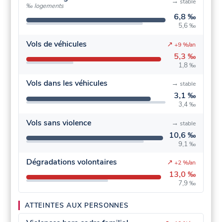
→
stable
‰ logements
6,8 ‰
5,6 ‰
Vols de véhicules
↗
+9 %/an
5,3 ‰
1,8 ‰
Vols dans les véhicules
→
stable
3,1 ‰
3,4 ‰
Vols sans violence
→
stable
10,6 ‰
9,1 ‰
Dégradations volontaires
↗
+2 %/an
13,0 ‰
7,9 ‰
ATTEINTES AUX PERSONNES