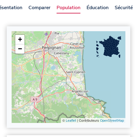
ésentation
Comparer
Population
Éducation
Sécurité
+
−
©
| Contributeurs
Leaflet
OpenStreetMap