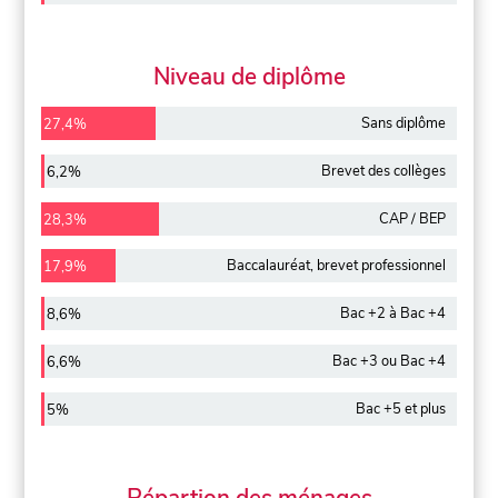
Niveau de diplôme
Sans diplôme
27,4%
Brevet des collèges
6,2%
CAP / BEP
28,3%
Baccalauréat, brevet professionnel
17,9%
Bac +2 à Bac +4
8,6%
Bac +3 ou Bac +4
6,6%
Bac +5 et plus
5%
Répartion des ménages