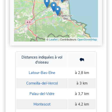
©
| Contributeurs
Leaflet
OpenStreetMap
Distances indiquées à vol
d'oiseau
Latour-Bas-Elne
à 2,8 km
Corneilla-del-Vercol
à 3 km
Palau-del-Vidre
à 3,7 km
Montescot
à 4,2 km