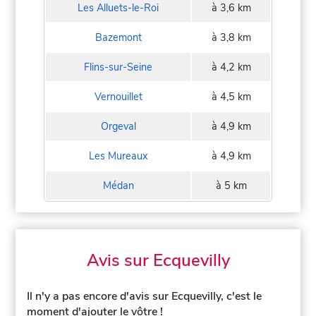
Les Alluets-le-Roi
à 3,6 km
Bazemont
à 3,8 km
Flins-sur-Seine
à 4,2 km
Vernouillet
à 4,5 km
Orgeval
à 4,9 km
Les Mureaux
à 4,9 km
Médan
à 5 km
Avis sur Ecquevilly
Il n'y a pas encore d'avis sur Ecquevilly, c'est le
moment d'ajouter le vôtre !