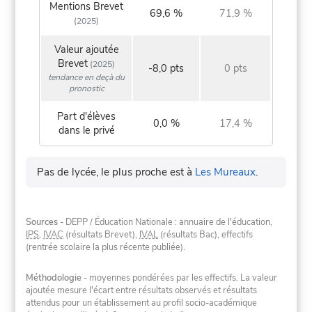
Mentions Brevet
69,6 %
71,9 %
(2025)
Valeur ajoutée
Brevet
(2025)
-8,0 pts
0 pts
tendance en deçà du
pronostic
Part d'élèves
0,0 %
17,4 %
dans le privé
Pas de lycée, le plus proche est à
Les Mureaux
.
Sources
- DEPP / Éducation Nationale : annuaire de l'éducation,
IPS
,
IVAC
(résultats Brevet),
IVAL
(résultats Bac), effectifs
(rentrée scolaire la plus récente publiée).
Méthodologie
- moyennes pondérées par les effectifs. La valeur
ajoutée mesure l'écart entre résultats observés et résultats
attendus pour un établissement au profil socio-académique