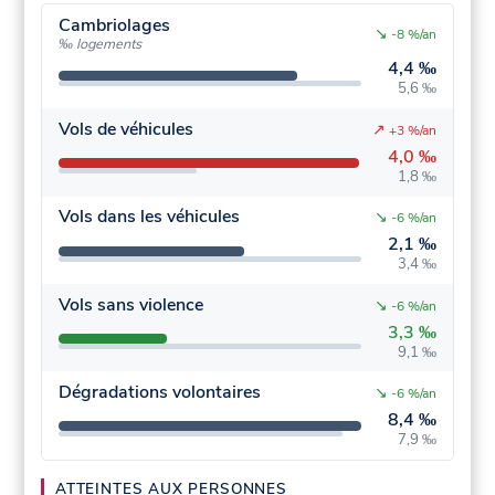
Cambriolages
↘
-8 %/an
‰ logements
4,4 ‰
5,6 ‰
Vols de véhicules
↗
+3 %/an
4,0 ‰
1,8 ‰
Vols dans les véhicules
↘
-6 %/an
2,1 ‰
3,4 ‰
Vols sans violence
↘
-6 %/an
3,3 ‰
9,1 ‰
Dégradations volontaires
↘
-6 %/an
8,4 ‰
7,9 ‰
ATTEINTES AUX PERSONNES