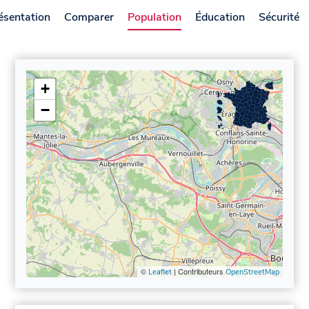
ésentation
Comparer
Population
Éducation
Sécurité
+
−
©
| Contributeurs
Leaflet
OpenStreetMap