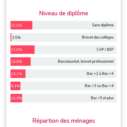
Niveau de diplôme
Sans diplôme
20,6%
Brevet des collèges
3,5%
CAP / BEP
22,6%
Baccalauréat, brevet professionnel
18,8%
Bac +2 à Bac +4
14,1%
Bac +3 ou Bac +4
9,4%
Bac +5 et plus
10,9%
Répartion des ménages