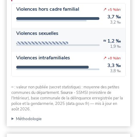
Violences hors cadre familial
↗
+5 %/an
3,7 ‰
3,2 ‰
Violences sexuelles
≈
1,2 ‰
1,9 ‰
Violences intrafamiliales
↗
+8 %/an
3,3 ‰
3,8 ‰
≈ : valeur non publiée (secret statistique) : moyenne des petites
communes du département.
Source
- SSMSI (ministère de
l'Intérieur), base communale de la délinquance enregistrée par la
police et la gendarmerie, 2025 (data.gouv.fr)
— mis à jour en
août 2026
.
Méthodologie