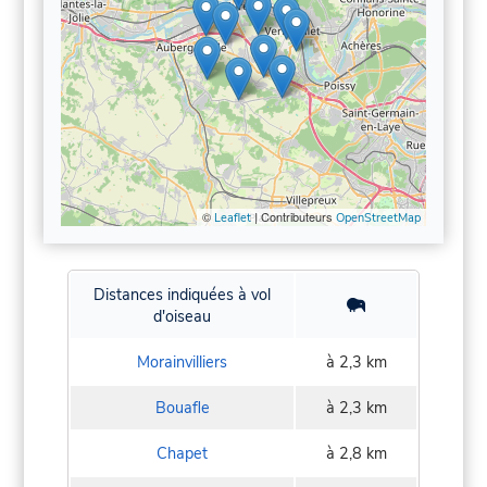
©
| Contributeurs
Leaflet
OpenStreetMap
Distances indiquées à vol
d'oiseau
Morainvilliers
à 2,3 km
Bouafle
à 2,3 km
Chapet
à 2,8 km