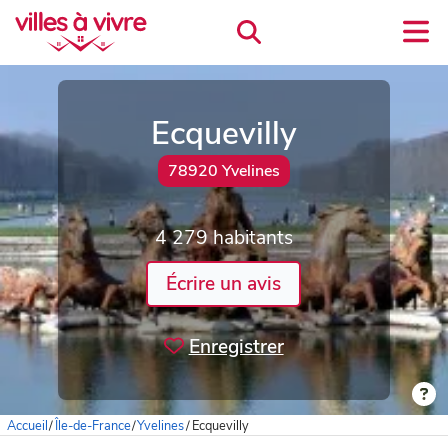
Ecquevilly
78920 Yvelines
4 279 habitants
Écrire un avis
Enregistrer
Accueil
/
Île-de-France
/
Yvelines
/
Ecquevilly