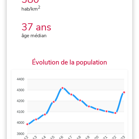
2
hab/km
37 ans
âge médian
Évolution de la population
4400
4300
4200
4100
4000
3900