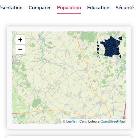
ésentation
Comparer
Population
Éducation
Sécurité
+
−
©
| Contributeurs
Leaflet
OpenStreetMap