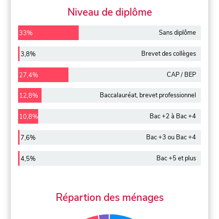
Niveau de diplôme
Sans diplôme
33%
Brevet des collèges
3,8%
CAP / BEP
27,4%
Baccalauréat, brevet professionnel
12,8%
Bac +2 à Bac +4
10,8%
Bac +3 ou Bac +4
7,6%
Bac +5 et plus
4,5%
Répartion des ménages