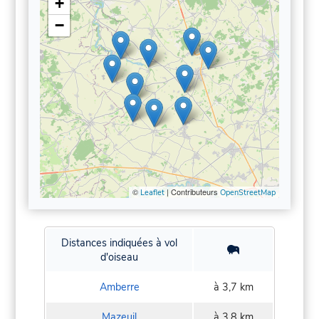
+
−
©
| Contributeurs
Leaflet
OpenStreetMap
Distances indiquées à vol
d'oiseau
Amberre
à 3,7 km
Mazeuil
à 3,8 km