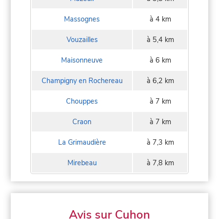
Massognes
à 4 km
Vouzailles
à 5,4 km
Maisonneuve
à 6 km
Champigny en Rochereau
à 6,2 km
Chouppes
à 7 km
Craon
à 7 km
La Grimaudière
à 7,3 km
Mirebeau
à 7,8 km
Avis sur Cuhon