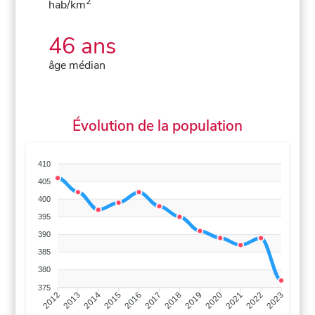
2
hab/km
46 ans
âge médian
Évolution de la population
410
405
400
395
390
385
380
375
2013
2014
2015
2016
2017
2018
2019
2020
2021
2022
2012
2023