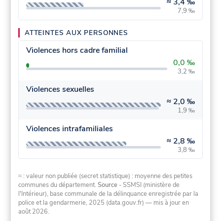
≈
3,4 ‰
7,9 ‰
ATTEINTES AUX PERSONNES
Violences hors cadre familial
0,0 ‰
3,2 ‰
Violences sexuelles
≈
2,0 ‰
1,9 ‰
Violences intrafamiliales
≈
2,8 ‰
3,8 ‰
≈ : valeur non publiée (secret statistique) : moyenne des petites
communes du département.
Source
- SSMSI (ministère de
l'Intérieur), base communale de la délinquance enregistrée par la
police et la gendarmerie, 2025 (data.gouv.fr)
— mis à jour en
août 2026
.