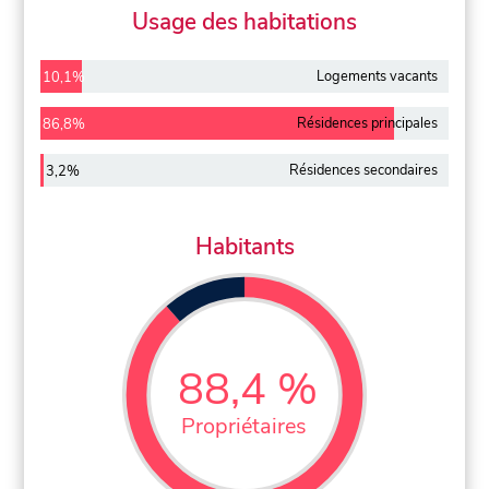
Usage des habitations
Logements vacants
10,1%
Résidences principales
86,8%
Résidences secondaires
3,2%
Habitants
88,4 %
Propriétaires