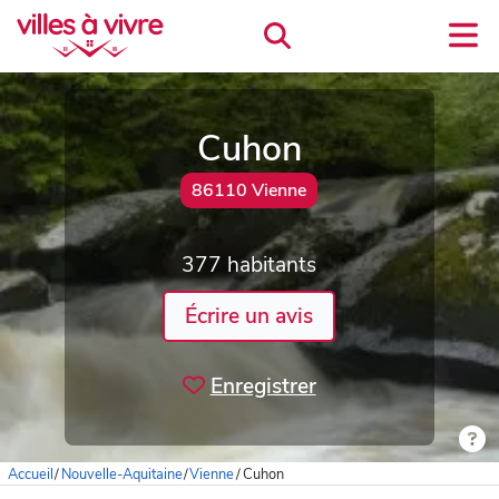
Cuhon
86110 Vienne
377 habitants
Écrire un avis
Enregistrer
Accueil
/
Nouvelle-Aquitaine
/
Vienne
/
Cuhon