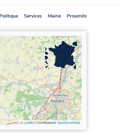
Politique
Services
Mairie
Proximité
Avis
©
| Contributeurs
Leaflet
OpenStreetMap