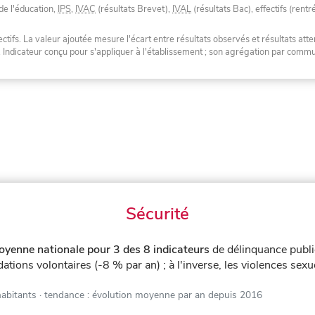
de l'éducation,
IPS
,
IVAC
(résultats Brevet),
IVAL
(résultats Bac), effectifs (rentr
tifs. La valeur ajoutée mesure l'écart entre résultats observés et résultats atte
. Indicateur conçu pour s'appliquer à l'établissement ; son agrégation par com
Sécurité
oyenne nationale pour 3 des 8 indicateurs
de délinquance publ
dations volontaires (-8 % par an) ; à l'inverse, les violences sex
habitants
· tendance : évolution moyenne par an depuis 2016