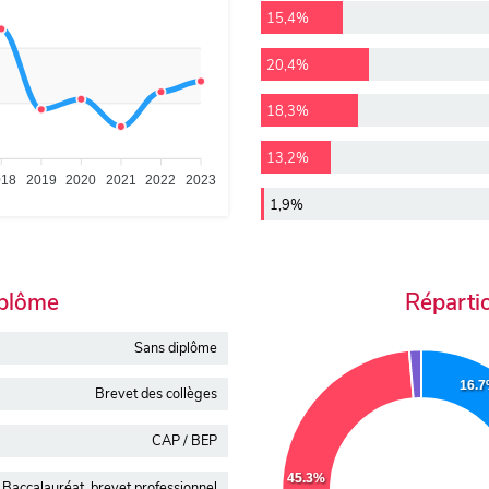
15,4%
20,4%
18,3%
13,2%
018
2019
2020
2021
2022
2023
1,9%
iplôme
Réparti
Sans diplôme
16.
Brevet des collèges
CAP / BEP
45.3%
Baccalauréat, brevet professionnel