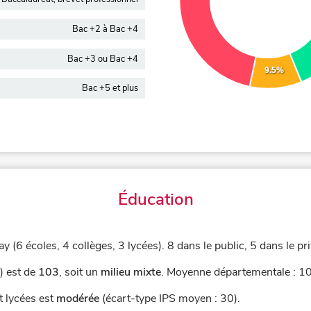
Bac +2 à Bac +4
Bac +3 ou Bac +4
9.5%
Bac +5 et plus
Éducation
y (6 écoles, 4 collèges, 3 lycées).
8 dans le public, 5 dans le pri
) est de
103
,
soit un
milieu mixte
.
Moyenne départementale : 105
t lycées est
modérée
(écart-type IPS moyen : 30).