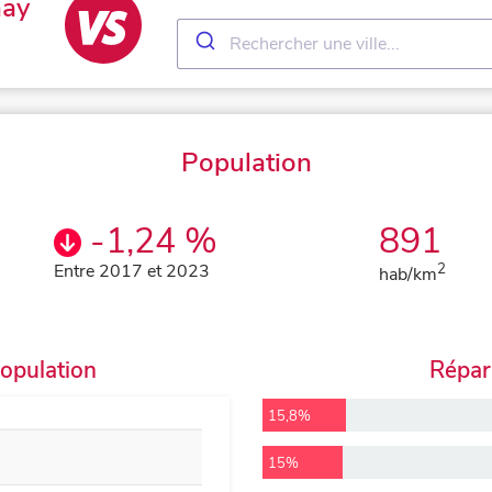
nay
Population
-1,24 %
891
Entre 2017 et 2023
2
hab/km
population
Répart
15,8%
15%