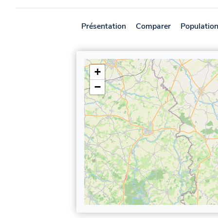
Présentation
Comparer
Populatio
+
−