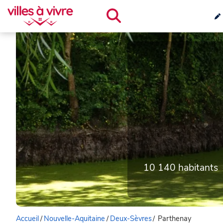
10 140 habitants
Accueil
/
Nouvelle-Aquitaine
/
Deux-Sèvres
/
Parthenay