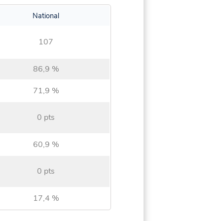
National
107
86,9 %
71,9 %
0 pts
60,9 %
0 pts
17,4 %