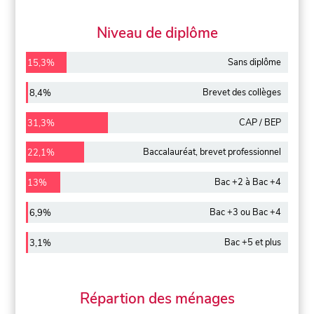
Niveau de diplôme
Sans diplôme
15,3%
Brevet des collèges
8,4%
CAP / BEP
31,3%
Baccalauréat, brevet professionnel
22,1%
Bac +2 à Bac +4
13%
Bac +3 ou Bac +4
6,9%
Bac +5 et plus
3,1%
Répartion des ménages