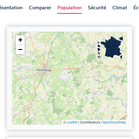
ésentation
Comparer
Population
Sécurité
Climat
Éc
+
−
©
| Contributeurs
Leaflet
OpenStreetMap