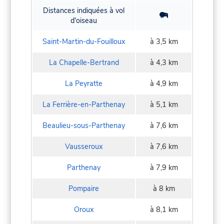
Distances indiquées à vol
d'oiseau
Saint-Martin-du-Fouilloux
à 3,5 km
La Chapelle-Bertrand
à 4,3 km
La Peyratte
à 4,9 km
La Ferrière-en-Parthenay
à 5,1 km
Beaulieu-sous-Parthenay
à 7,6 km
Vausseroux
à 7,6 km
Parthenay
à 7,9 km
Pompaire
à 8 km
Oroux
à 8,1 km