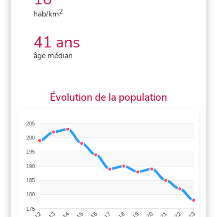
2
hab/km
41 ans
âge médian
Évolution de la population
205
200
195
190
185
180
175