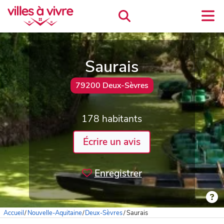
Saurais
79200 Deux-Sèvres
178 habitants
Écrire un avis
Enregistrer
Accueil
/
Nouvelle-Aquitaine
/
Deux-Sèvres
/
Saurais